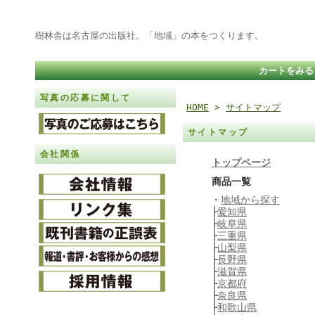
樹林舎は名古屋の出版社。「地域」の本をつくります。
カートをみる
写真の応募に関して
HOME
>
サイトマップ
サイトマップ
会社関係
トップページ
商品一覧
・
地域から探す
├
愛知県
├
岐阜県
├
三重県
├
山梨県
├
長野県
├
滋賀県
├
京都府
├
奈良県
├
和歌山県