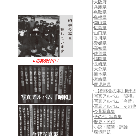
├
大阪府
├
兵庫県
├
鳥取県
├
島根県
├
岡山県
├
広島県
├
山口県
├
香川県
├
愛媛県
├
高知県
├
佐賀県
├
福岡県
▲
応募受付中！
├
長崎県
├
大分県
├
熊本県
├
宮崎県
└
鹿児島県
・
【樹林舎の本】既刊
├
写真アルバム「昭和
├
写真アルバム「今昔
├
写真アルバム その
├
今昔写真集
├
その他 写真集
├
歴史・民俗
├
小説・随筆・評論
└
環境問題