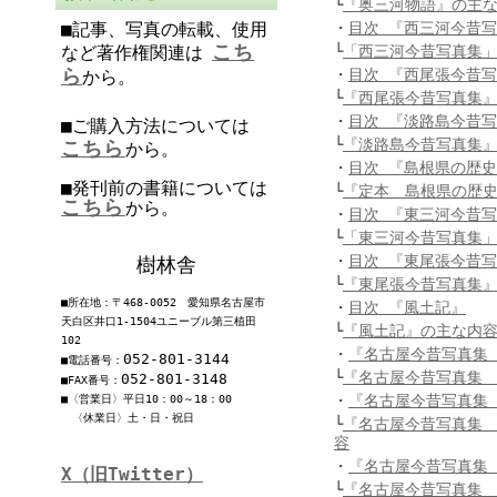
└
『奥三河物語』の主
■記事、写真の転載、使用
・
目次 『西三河今昔
こち
など著作権関連は
└
「西三河今昔写真集
ら
・
目次 『西尾張今昔
から。
└
『西尾張今昔写真集
・
目次 『淡路島今昔
■ご購入方法については
└
『淡路島今昔写真集
こちら
から。
・
目次 『島根県の歴
■発刊前の書籍については
└
『定本 島根県の歴
こちら
から。
・
目次 『東三河今昔
└
「東三河今昔写真集
・
目次 『東尾張今昔
樹林舎
└
『東尾張今昔写真集
■所在地：〒468-0052 愛知県名古屋市
・
目次 『風土記』
天白区井口1-1504ユニーブル第三植田
└
『風土記』の主な内
102
・
『名古屋今昔写真集 
052-801-3144
■電話番号：
└
『名古屋今昔写真集 
052-801-3148
■FAX番号：
・
『名古屋今昔写真集
■〈営業日〉平日10：00～18：00
〈休業日〉土・日・祝日
└
『名古屋今昔写真集 
容
・
『名古屋今昔写真集
X（旧Twitter）
└
『名古屋今昔写真集 