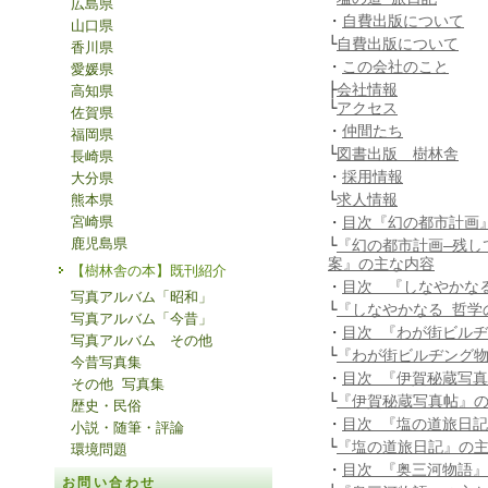
広島県
・
自費出版について
山口県
└
自費出版について
香川県
・
この会社のこと
愛媛県
├
会社情報
高知県
└
アクセス
佐賀県
・
仲間たち
福岡県
└
図書出版 樹林舎
長崎県
・
採用情報
大分県
└
求人情報
熊本県
宮崎県
・
目次『幻の都市計画
鹿児島県
└
『幻の都市計画―残し
案』の主な内容
【樹林舎の本】既刊紹介
・
目次 『しなやかな
写真アルバム「昭和」
└
『しなやかなる 哲学
写真アルバム「今昔」
・
目次 『わが街ビル
写真アルバム その他
└
『わが街ビルヂング
今昔写真集
・
目次 『伊賀秘蔵写
その他 写真集
└
『伊賀秘蔵写真帖』
歴史・民俗
・
目次 『塩の道旅日
小説・随筆・評論
└
『塩の道旅日記』の
環境問題
・
目次 『奥三河物語』
お問い合わせ