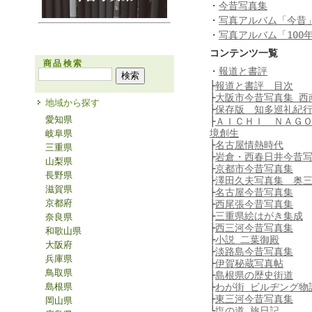
・
今昔写真集
・
写真アルバム「今昔
・
写真アルバム「100
コンテンツ一覧
商品検索
・
報道と書評
├
報道と書評 目次
├
大阪市今昔写真集 西
地域から探す
├
保存版 知多巡礼紀
愛知県
├
ＡＩＣＨＩ ＮＡＧ
境創生
岐阜県
├
名古屋情熱時代
三重県
├
岩倉・西春日井今昔
山梨県
├
京都市今昔写真集
長野県
├
澤田久夫写真集 奥
滋賀県
├
名古屋今昔写真集
京都府
├
西尾張今昔写真集
├
三重県絵はがき集成
奈良県
├
西三河今昔写真集
和歌山県
├
小説 二葉御殿
大阪府
├
淡路島今昔写真集
兵庫県
├
伊賀秘蔵写真帖
鳥取県
├
島根県の歴史街道
島根県
├
わが街 ビルヂング物
├
東三河今昔写真集
岡山県
└
塩の道 旅日記