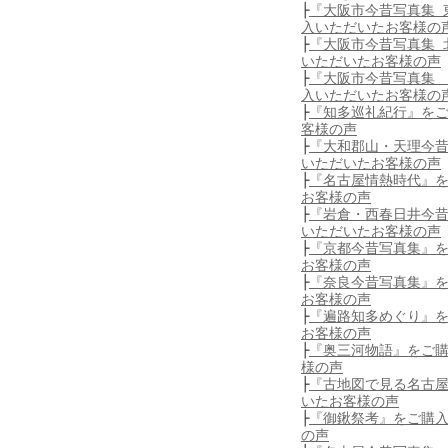
├
『大阪市今昔写真集 
入いただいたお客様の
├
『大阪市今昔写真集 
いただいたお客様の声
├
『大阪市今昔写真集
入いただいたお客様の
├
『知多巡礼紀行』を
客様の声
├
『大和郡山・天理今
いただいたお客様の声
├
『名古屋情熱時代』
お客様の声
├
『岩倉・西春日井今
いただいたお客様の声
├
『京都今昔写真集』
お客様の声
├
『奈良今昔写真集』
お客様の声
├
『遍路知多めぐり』
お客様の声
├
『奥三河物語』をご
様の声
├
『古地図で見る名古
いたお客様の声
├
『御鍬祭考』をご購
の声