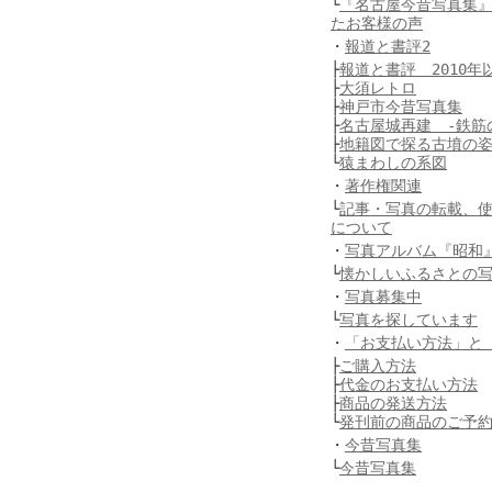
└
『名古屋今昔写真集
たお客様の声
・
報道と書評2
├
報道と書評 2010年
├
大須レトロ
├
神戸市今昔写真集
├
名古屋城再建 -鉄筋
├
地籍図で探る古墳の
└
猿まわしの系図
・
著作権関連
└
記事・写真の転載、
について
・
写真アルバム『昭和
└
懐かしいふるさとの
・
写真募集中
└
写真を探しています
・
「お支払い方法」と
├
ご購入方法
├
代金のお支払い方法
├
商品の発送方法
└
発刊前の商品のご予
・
今昔写真集
└
今昔写真集