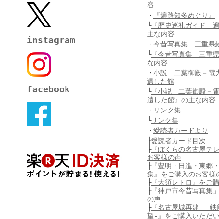
容
・
『遍路知多めぐり』
└
『歴史巡礼ガイド 
主な内容
instagram
・
今昔写真集 三重県
└
『今昔写真集 三重
な内容
・
小説 二葉御殿－電
遺した館
facebook
└
『小説 二葉御殿－
遺した館』の主な内容
・
リンク集
└
リンク集
・
愛読者カードより
├
愛読者カード目次
├
『ぼくらの名古屋テ
お客様の声
├
『豊明・日進・東郷
集』をご購入のお客様
├
『大須レトロ』をご
├
『神戸市今昔写真集
の声
├
『名古屋城再建 -鉄
望-』をご購入いただ