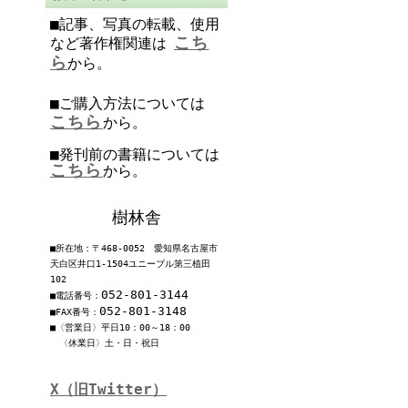
■記事、写真の転載、使用
こち
など著作権関連は
ら
から。
■ご購入方法については
こちら
から。
■発刊前の書籍については
こちら
から。
樹林舎
■所在地：〒468-0052 愛知県名古屋市
天白区井口1-1504ユニーブル第三植田
102
052-801-3144
■電話番号：
052-801-3148
■FAX番号：
■〈営業日〉平日10：00～18：00
〈休業日〉土・日・祝日
X（旧Twitter）