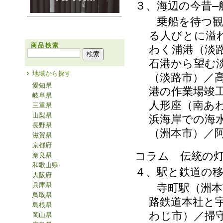
３、海辺の今昔―
乗船を待つ観光
る人びとに溢
商品検索
わく浦港（淡
石港から望む
地域から探す
（淡路市）／
愛知県
港の作業場竣
岐阜県
人形座（南あ
三重県
山梨県
浜海岸での海
長野県
（洲本市）／
滋賀県
京都府
コラム 伝統の
奈良県
和歌山県
４、駅と鉄道の
大阪府
兵庫県
寺町駅（洲本市
鳥取県
路鉄道本社と
島根県
わじ市）／掃
岡山県