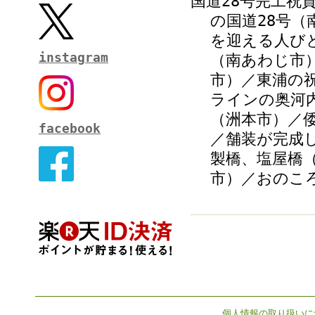
国道28号完工祝
の国道28号
を迎える人び
instagram
（南あわじ市
市）／東浦の
ラインの奥河
（洲本市）／
facebook
／舗装が完成
製橋、塩屋橋
市）／おのこ
個人情報の取り扱いに