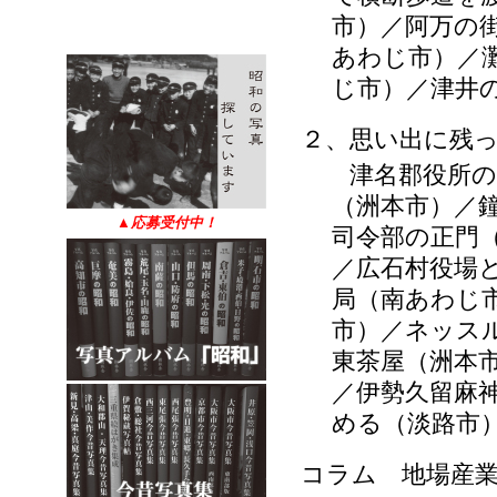
市）／阿万の
あわじ市）／
じ市）／津井
２、思い出に残
津名郡役所の新
（洲本市）／
▲
応募受付中！
司令部の正門
／広石村役場
局（南あわじ
市）／ネッス
東茶屋（洲本
／伊勢久留麻
める（淡路市
コラム 地場産