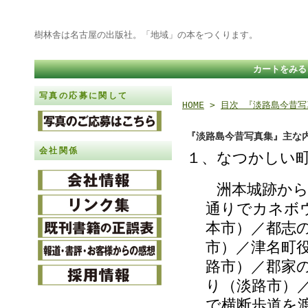
樹林舎は名古屋の出版社。「地域」の本をつくります。
カートをみる
写真の応募に関して
HOME
>
目次 『淡路島今昔写
『淡路島今昔写真集』主な
会社関係
１、なつかしい
洲本城跡から展
通りでカネボ
本市）／都志
市）／津名町
路市）／郡家
り（淡路市）
で横断歩道を