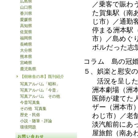
広島県
／乗客で賑わ
山口県
た賀集駅（南
香川県
愛媛県
じ市）／通勤
高知県
停まる洲本駅
佐賀県
市）／島めぐ
福岡県
長崎県
ボルだった志
大分県
熊本県
コラム 島の冠
宮崎県
鹿児島県
５、娯楽と慰安
【樹林舎の本】既刊紹介
活況を呈した弁
写真アルバム「昭和」
洲本劇場（洲
写真アルバム「今昔」
写真アルバム その他
医師が建てた
今昔写真集
ザー（洲本市
その他 写真集
わじ市）／老
歴史・民俗
小説・随筆・評論
淡汽船前にあ
環境問題
屋旅館（南あ
お問い合わせ