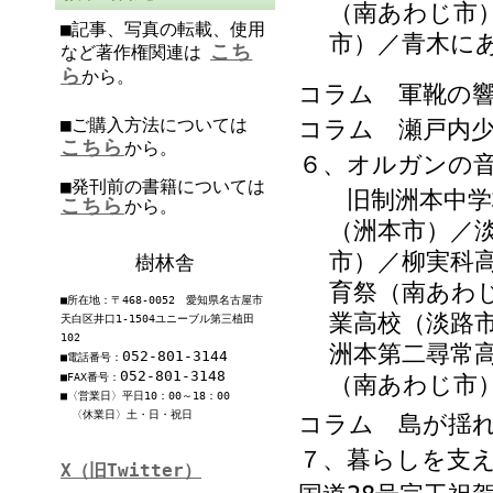
（南あわじ市
■記事、写真の転載、使用
市）／青木に
こち
など著作権関連は
ら
から。
コラム 軍靴の
■ご購入方法については
コラム 瀬戸内
こちら
から。
６、オルガンの
■発刊前の書籍については
旧制洲本中学校
こちら
から。
（洲本市）／
市）／柳実科
樹林舎
育祭（南あわ
■所在地：〒468-0052 愛知県名古屋市
業高校（淡路
天白区井口1-1504ユニーブル第三植田
102
洲本第二尋常
052-801-3144
■電話番号：
052-801-3148
■FAX番号：
（南あわじ市
■〈営業日〉平日10：00～18：00
〈休業日〉土・日・祝日
コラム 島が揺
７、暮らしを支
X（旧Twitter）