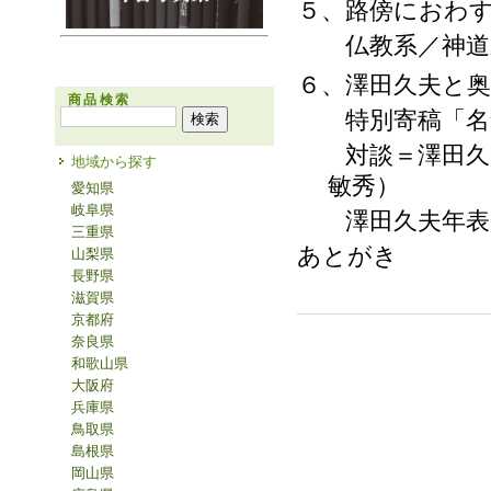
５、路傍におわ
仏教系／神道系
６、澤田久夫と奥
商品検索
特別寄稿「名倉
対談＝澤田久夫
地域から探す
敏秀）
愛知県
岐阜県
澤田久夫年表
三重県
あとがき
山梨県
長野県
滋賀県
京都府
奈良県
和歌山県
大阪府
兵庫県
鳥取県
島根県
岡山県