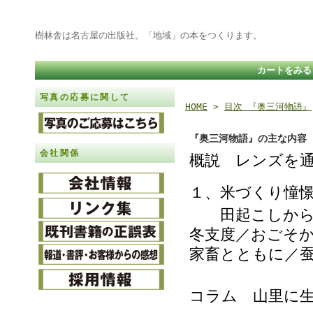
樹林舎は名古屋の出版社。「地域」の本をつくります。
カートをみる
写真の応募に関して
HOME
>
目次 『奥三河物語』
『奥三河物語』の主な内容
会社関係
概説 レンズを
１、米づくり憧
田起こしから田
冬支度／おごそ
家畜とともに／
コラム 山里に