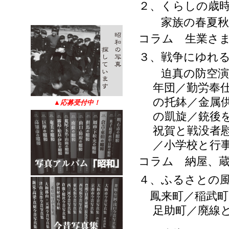
２、くらしの歳
家族の春夏秋
コラム 生業さ
３、戦争にゆれ
迫真の防空演習
年団／勤労奉
の托鉢／金属
▲
応募受付中！
の凱旋／銃後
祝賀と戦没者
／小学校と行
コラム 納屋、
４、ふるさとの
鳳来町／稲武町
足助町／廃線