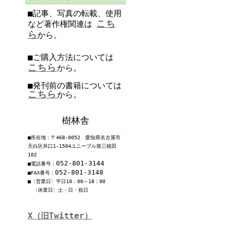
■記事、写真の転載、使用
こち
など著作権関連は
ら
から。
■ご購入方法については
こちら
から。
■発刊前の書籍については
こちら
から。
樹林舎
■所在地：〒468-0052 愛知県名古屋市
天白区井口1-1504ユニーブル第三植田
102
052-801-3144
■電話番号：
052-801-3148
■FAX番号：
■〈営業日〉平日10：00～18：00
〈休業日〉土・日・祝日
X（旧Twitter）