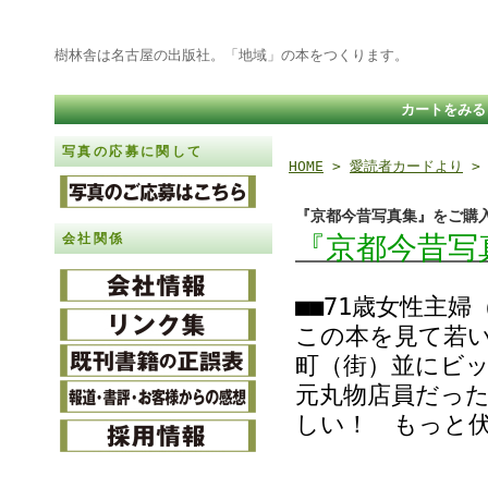
樹林舎は名古屋の出版社。「地域」の本をつくります。
カートをみる
写真の応募に関して
HOME
>
愛読者カードより
『京都今昔写真集』をご購
『京都今昔写
会社関係
■■71歳女性主
この本を見て若い
町（街）並にビ
元丸物店員だっ
しい！ もっと