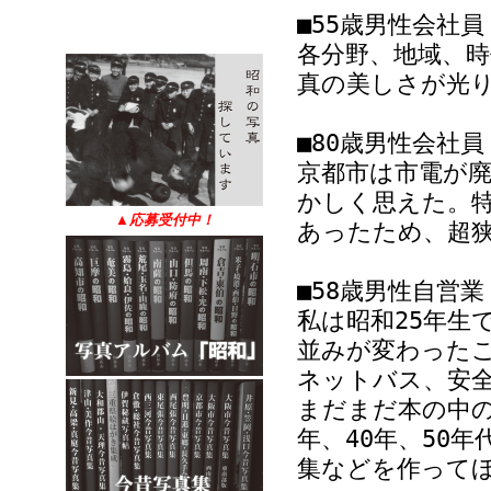
■55歳男性会社
各分野、地域、
真の美しさが光
■80歳男性会社
京都市は市電が
かしく思えた。
▲
応募受付中！
あったため、超
■58歳男性自営
私は昭和25年生
並みが変わった
ネットバス、安
まだまだ本の中の
年、40年、50
集などを作って