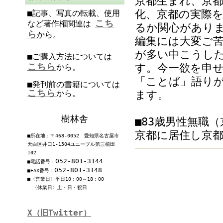
京都生まれ、京都
化、京都の実際
■記事、写真の転載、使用
こち
など著作権関連は
るか関心があり
ら
から。
編集には大変ご
が多い中こうし
■ご購入方法については
こちら
す。今一欲を申
から。
「ことば」語り
■発刊前の書籍については
こちら
から。
ます。
樹林舎
■83歳男性無職
京都に居住し京
■所在地：〒468-0052 愛知県名古屋市
天白区井口1-1504ユニーブル第三植田
102
052-801-3144
■電話番号：
052-801-3148
■FAX番号：
■〈営業日〉平日10：00～18：00
〈休業日〉土・日・祝日
X（旧Twitter）