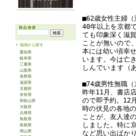
■62歳女性主婦
40年以上を京都
商品検索
ても印象深く滋
ことが無いので
地域から探す
本には幼い頃幸
愛知県
います。今は亡
岐阜県
三重県
しんでいます（
山梨県
長野県
滋賀県
■74歳男性無職
京都府
昨年11月、書店
奈良県
ので即予約。12
和歌山県
大阪府
時の伏見の各地の
兵庫県
ことが、友人達
鳥取県
しました。特に
島根県
岡山県
など思い出ばか