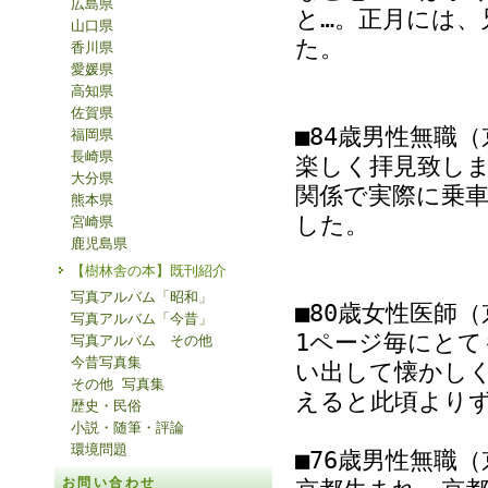
広島県
と…。正月には
山口県
た。
香川県
愛媛県
高知県
佐賀県
■84歳男性無職
福岡県
長崎県
楽しく拝見致しま
大分県
関係で実際に乗
熊本県
した。
宮崎県
鹿児島県
【樹林舎の本】既刊紹介
写真アルバム「昭和」
■80歳女性医師
写真アルバム「今昔」
1ページ毎にと
写真アルバム その他
今昔写真集
い出して懐かし
その他 写真集
えると此頃より
歴史・民俗
小説・随筆・評論
環境問題
■76歳男性無職
お問い合わせ