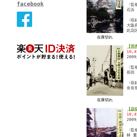
facebook
〈監
石浜
〈収
大阪
此花
在庫切れ
【完
10,
200
〈監
長田
〈収
奈良
在庫切れ
【品
10,
200
〈監
林 