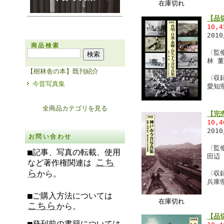
在庫切れ
【品
10,
201
商品検索
〈監
林 
【樹林舎の本】既刊紹介
〈収
今昔写真集
愛知
全商品カテゴリを見る
【完
10,
201
お問い合わせ
〈監
■記事、写真の転載、使用
田辺
こち
など著作権関連は
ら
から。
〈収
兵庫
■ご購入方法については
在庫切れ
こちら
から。
【品
■発刊前の書籍については