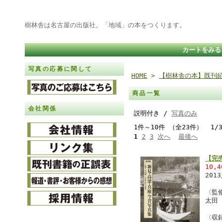
樹林舎は名古屋の出版社。「地域」の本をつくります。
カートをみる
写真の応募に関して
HOME
>
【樹林舎の本】既刊
商品一覧
会社関係
説明付き /
写真のみ
1件～10件 （全23件） 1/
1
2
3
次へ
最後へ
【完
10,
201
〈監
太田
〈収