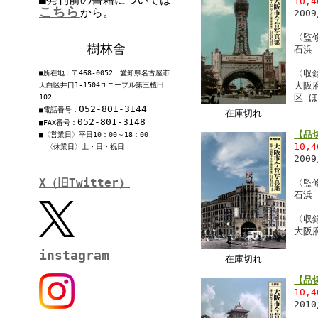
10,
こちら
から。
200
〈監
樹林舎
石浜
〈収
■所在地：〒468-0052 愛知県名古屋市
大阪
天白区井口1-1504ユニーブル第三植田
区 
102
052-801-3144
■電話番号：
在庫切れ
052-801-3148
■FAX番号：
【品
■〈営業日〉平日10：00～18：00
10,
〈休業日〉土・日・祝日
200
X（旧Twitter）
〈監
石浜
〈収
大阪
instagram
在庫切れ
【品
10,
201