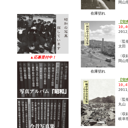
岡山
在庫切れ
【完
10,
201
〈監
太田
〈収
▲
応募受付中！
岡山
在庫切れ
【完
10,
201
〈監
丸山
〈収
岐阜