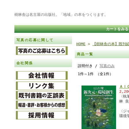
樹林舎は名古屋の出版社。「地域」の本をつくります。
カートをみる
写真の応募に関して
HOME
>
【樹林舎の本】既刊
商品一覧
会社関係
説明付き /
写真のみ
1件～1件 （全1件）
ＡＩ
2,2
〈執
林 
〈ジ
環境