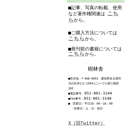
■記事、写真の転載、使用
こち
など著作権関連は
ら
から。
■ご購入方法については
こちら
から。
■発刊前の書籍については
こちら
から。
樹林舎
■所在地：〒468-0052 愛知県名古屋市
天白区井口1-1504ユニーブル第三植田
102
052-801-3144
■電話番号：
052-801-3148
■FAX番号：
■〈営業日〉平日10：00～18：00
〈休業日〉土・日・祝日
X（旧Twitter）