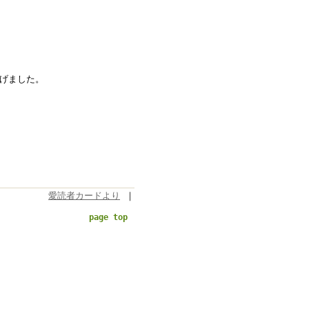
げました。
愛読者カードより
｜
page top