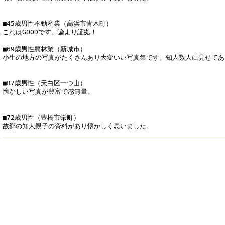
■45歳男性不動産業（高浜市青木町）
これはGOODです。論より証拠！
■69歳男性農林業（新城市）
小生の地方の写真がたくさんあり大変いい写真集です。知人数人に見せてあ
■87歳男性（天白区一つ山）
懐かしい写真が豊富で感無量。
■72歳男性（豊橋市栄町）
故郷の知人親子の資料があり懐かしく思いました。