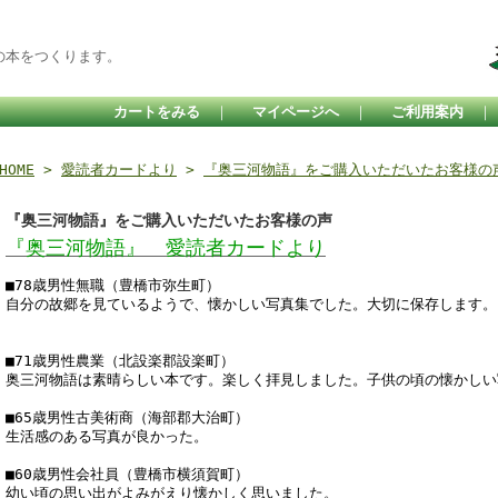
の本をつくります。
カートをみる
｜
マイページへ
｜
ご利用案内
HOME
>
愛読者カードより
>
『奥三河物語』をご購入いただいたお客様の
『奥三河物語』をご購入いただいたお客様の声
『奥三河物語』 愛読者カードより
■78歳男性無職（豊橋市弥生町）
自分の故郷を見ているようで、懐かしい写真集でした。大切に保存します。
■71歳男性農業（北設楽郡設楽町）
奥三河物語は素晴らしい本です。楽しく拝見しました。子供の頃の懐かしい
■65歳男性古美術商（海部郡大治町）
生活感のある写真が良かった。
■60歳男性会社員（豊橋市横須賀町）
幼い頃の思い出がよみがえり懐かしく思いました。