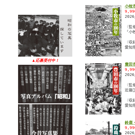
小牧市
9,9
202
〈監
『小
〈収
愛知
▲
応募受付中！
豊田市
9,9
202
〈監
近藤
〈収
愛知
鈴鹿
9,9
202