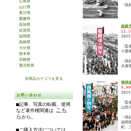
広島県
〈収
山口県
香川県
愛媛県
高知県
姫路市
佐賀県
12,
福岡県
202
長崎県
〈監
大分県
小栗
熊本県
宮崎県
〈収
鹿児島県
兵庫
全商品カテゴリを見る
南筑後
9,9
202
お問い合わせ
〈監
■記事、写真の転載、使用
山田
こち
など著作権関連は
ら
から。
〈収
福岡
町、
■ご購入方法については