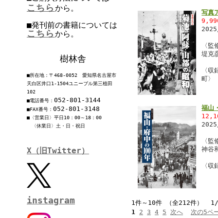
こちら
から。
写真
9,9
■発刊前の書籍については
202
こちら
から。
〈監
堤克
樹林舎
〈収
■所在地：〒468-0052 愛知県名古屋市
町〉
天白区井口1-1504ユニーブル第三植田
102
052-801-3144
■電話番号：
福山
052-801-3148
■FAX番号：
12,
■〈営業日〉平日10：00～18：00
202
〈休業日〉土・日・祝日
〈監
神谷
X（旧Twitter）
〈収
instagram
1件～10件 （全212件） 1
1
2
3
4
5
次へ
次の5ペ