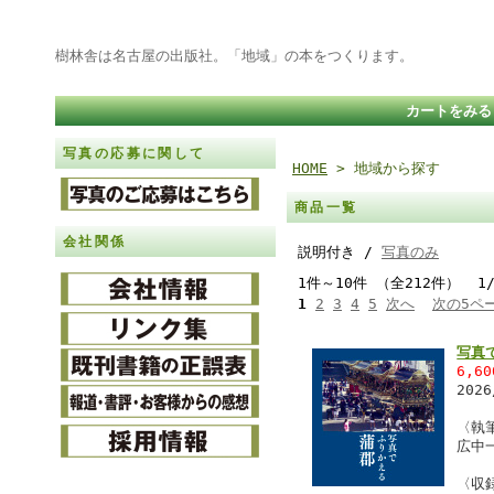
樹林舎は名古屋の出版社。「地域」の本をつくります。
カートをみる
写真の応募に関して
HOME
> 地域から探す
商品一覧
会社関係
説明付き /
写真のみ
1件～10件 （全212件） 1
1
2
3
4
5
次へ
次の5ペ
写真
6,6
202
〈執
広中
〈収