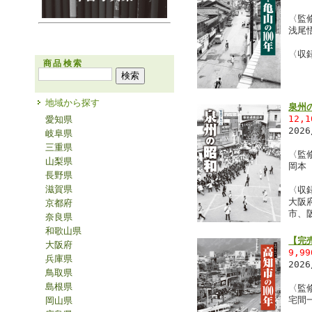
〈監
浅尾
〈収
商品検索
地域から探す
泉州
12,
愛知県
202
岐阜県
三重県
〈監
山梨県
岡本
長野県
滋賀県
〈収
大阪
京都府
市、
奈良県
和歌山県
【完
大阪府
9,9
兵庫県
202
鳥取県
島根県
〈監
宅間
岡山県