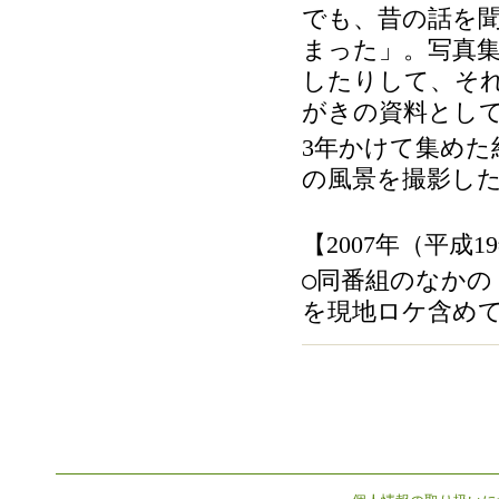
でも、昔の話を
まった」。写真
したりして、そ
がきの資料とし
年かけて集めた
3
の風景を撮影し
【
年（平成
2007
19
○同番組のなかの
を現地ロケ含め