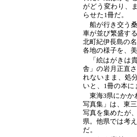
がどう変わり、
らせた
冊だ。
1
船が行き交う桑
車が並び繁盛す
北町紀伊長島の名
各地の様子を、
「絵はがきは貴
舎」の岩月正直
れないまま、処
いと、
冊の本に
1
東海
県にかか
3
写真集」は、東
写真を集めたが
県。他県では考
だ。