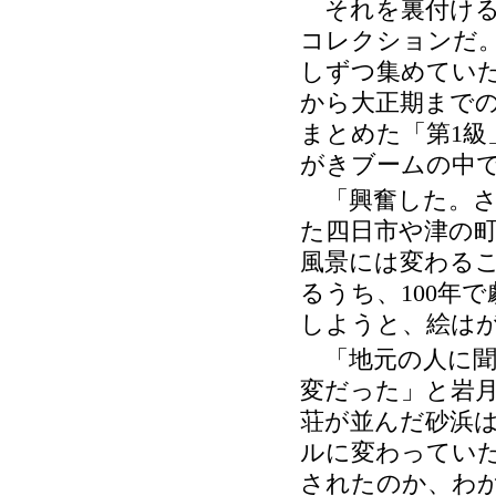
それを裏付ける
コレクションだ
しずつ集めてい
から大正期まで
まとめた「第
級
1
がきブームの中
「興奮した。さ
た四日市や津の
風景には変わる
るうち、
年で
100
しようと、絵は
「地元の人に聞
変だった」と岩
荘が並んだ砂浜
ルに変わってい
されたのか、わ