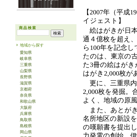
【
年（平成
2007
19
イジェスト】
商品検索
絵はがきが日本
通４億枚を超え
地域から探す
ら
年を記念し
100
愛知県
たのは、東京の
岐阜県
た
冊の絵はがき
3
三重県
山梨県
はがき
枚が
2,000
長野県
更に、三重県内
滋賀県
京都府
枚を発掘。
2,000
奈良県
よく、地域の原
和歌山県
大阪府
また、あとがき
兵庫県
名所地区の新設
鳥取県
の嘆願書を提出
島根県
岡山県
力発電の創始、伊