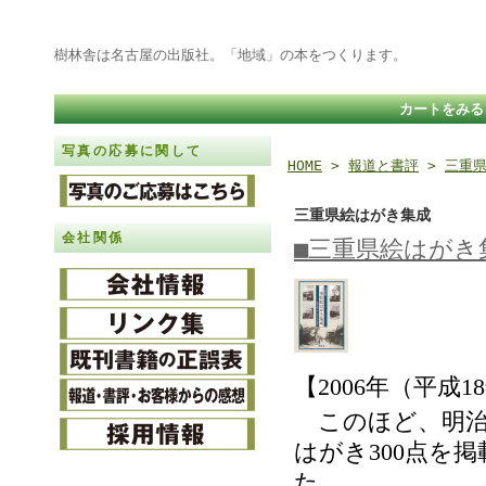
樹林舎は名古屋の出版社。「地域」の本をつくります。
カートをみる
写真の応募に関して
HOME
>
報道と書評
>
三重
三重県絵はがき集成
会社関係
■三重県絵はがき
【
年（平成
2006
18
このほど、明治
はがき
点を掲
300
た。