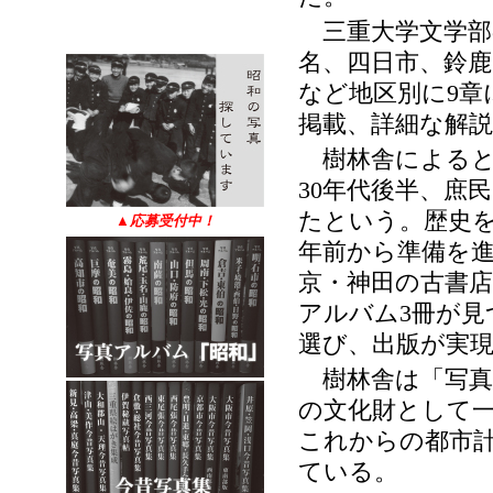
三重大学文学部
名、四日市、鈴鹿
など地区別に
章
9
掲載、詳細な解
樹林舎によると
年代後半、庶
30
たという。歴史
▲
応募受付中！
年前から準備を
京・神田の古書
アルバム
冊が見
3
選び、出版が実
樹林舎は「写真
の文化財として
これからの都市
ている。