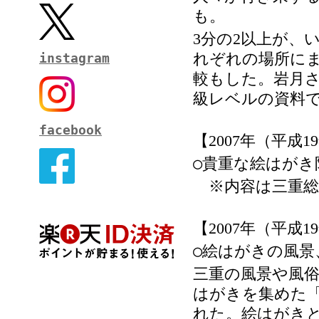
も。
分の
以上が、い
3
2
れぞれの場所に
instagram
較もした。岩月
級レベルの資料
facebook
【
年（平成
2007
19
○貴重な絵はが
※内容は三重総
【
年（平成
2007
19
○絵はがきの風景
三重の風景や風
はがきを集めた
れた。絵はがき