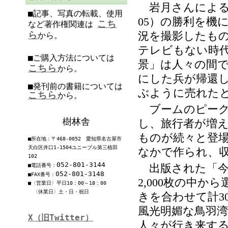
岩月さんによる
■記事、写真の転載、使用
）の勝利を機
05
こち
など著作権関連は
ら
況を撮影したも
から。
テレビもない時
■ご購入方法については
景」は人々の間
こちら
から。
にした兵が帰還
■発刊前の書籍については
ぶように売れた
こちら
から。
ブームのピーク
樹林舎
し、旅行者が増
ものが続々と登
■所在地：〒468-0052 愛知県名古屋市
天白区井口1-1504ユニーブル第三植田
なかで作られ、
102
052-801-3144
出版された「今
■電話番号：
052-801-3148
■FAX番号：
枚の中から
2,000
■〈営業日〉平日10：00～18：00
〈休業日〉土・日・祝日
きを合わせて計
3
風光明媚な鳥羽
X（旧Twitter）
人々が行き来す