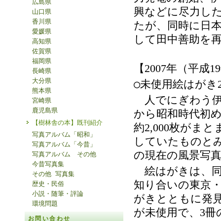
広島県
興などに尽力し
山口県
香川県
たが、同時に日
愛媛県
して田中善助を
高知県
佐賀県
福岡県
【
年（平成
2007
19
長崎県
大分県
○未使用絵はがき
熊本県
人でにぎわう伊
宮崎県
鹿児島県
から昭和時代初
【樹林舎の本】既刊紹介
約
枚がまと
2,000
写真アルバム「昭和」
していたものと
写真アルバム「今昔」
の現在の風景写
写真アルバム その他
今昔写真集
絵はがきは、同
その他 写真集
知り合いの東京
歴史・民俗
小説・随筆・評論
がきとともに発
環境問題
が未使用で、
冊
3
お問い合わせ