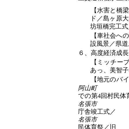
【水害と橋梁そ
ド／島ヶ原大
坊垣橋完工式
【車社会への対
設風景／県道
６、高度経済成
【ミッチーブー
あっ、美智子
【地元のバイタ
阿山町
での第
回村民体
4
名張市
庁舎竣工式／
名張市
民体育祭／旧