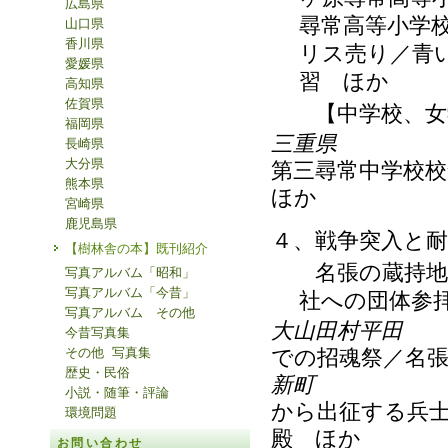
広島県
尋常高等小学
山口県
香川県
リス売り／青
愛媛県
習 ほか
高知県
佐賀県
【中学校、女学
福岡県
三重県
長崎県
大分県
第三尋常中学校
熊本県
ほか
宮崎県
鹿児島県
４、戦争突入と
【樹林舎の本】既刊紹介
名張の蔵持地区
写真アルバム「昭和」
写真アルバム「今昔」
社への団体参
写真アルバム その他
大山田村平田
今昔写真集
その他 写真集
での招魂祭／名
歴史・民俗
新町
小説・随筆・評論
から出征する兵
環境問題
殿 ほか
お問い合わせ