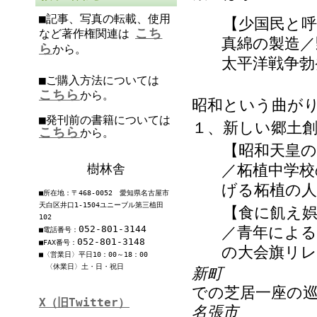
■記事、写真の転載、使用
【少国民と呼ば
こち
など著作権関連は
真綿の製造／
ら
から。
太平洋戦争勃
■ご購入方法については
こちら
から。
昭和という曲が
■発刊前の書籍については
１、新しい郷土
こちら
から。
【昭和天皇の伊
樹林舎
／柘植中学校
げる柘植の
■所在地：〒468-0052 愛知県名古屋市
天白区井口1-1504ユニーブル第三植田
【食に飢え娯楽
102
052-801-3144
／青年による
■電話番号：
052-801-3148
■FAX番号：
の大会旗リレ
■〈営業日〉平日10：00～18：00
〈休業日〉土・日・祝日
新町
での芝居一座の
X（旧Twitter）
名張市