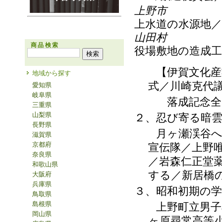
上野市
上水道の水源地／
山田村
商品検索
役場敷地の造成
【伊賀文化産業
地域から探す
式／川崎克代
愛知県
岐阜県
落成記念全国
三重県
山梨県
２、忍び寄る暗
長野県
月ヶ瀬渓谷への
滋賀県
京都府
宣伝隊／上野
奈良県
／岩森仁正堂
和歌山県
する／新居橋
大阪府
兵庫県
３、昭和初期の
鳥取県
島根県
上野町立男子尋
岡山県
ヶ原尋常高等