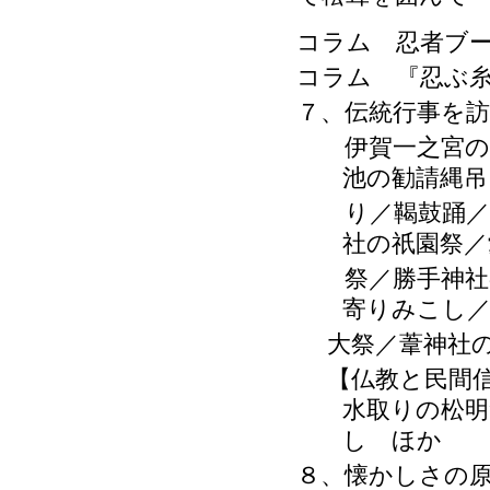
コラム 忍者ブ
コラム 『忍ぶ
７、伝統行事を
伊賀一之宮の獅
池の勧請縄吊
り／鞨鼓踊／初
社の祇園祭／
祭／勝手神社の
寄りみこし／
大祭／葦神社
【仏教と民間
水取りの松明
し ほか
８、懐かしさの