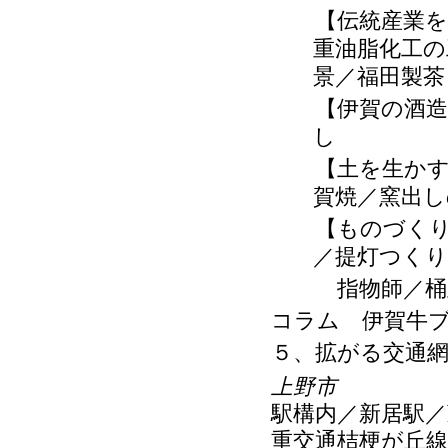
【伝統産業を発
重油脂化工の
景／福田製茶
【伊賀の酒造り
し
【土を生かす】
賀焼／窯出し
【ものづくりの
／提灯つくり
指物師／桶直し
コラム 伊賀牛
５、拡がる交通
上野市
駅構内／新居駅／
重交通桔梗が丘