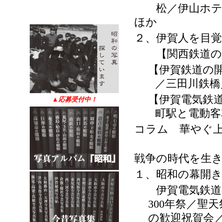
松／伊山ホテル
ほか
２、伊賀人を目
【関西鉄道の建
【伊賀鉄道の
／三田川鉄橋
【伊賀電気鉄
▲
応募受付中！
町駅と電動客
コラム 華やぐ
戦争の時代を生
１、昭和の幕開
伊賀電気鉄道の
年祭／聖天
300
の歓迎祝賀会