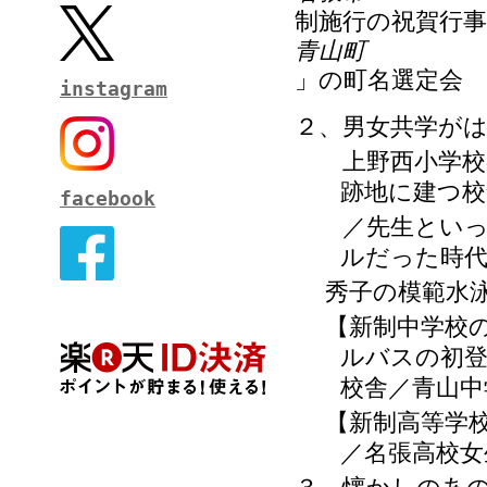
制施行の祝賀行事
青山町
」の町名選定会
instagram
２、男女共学が
上野西小学校の
跡地に建つ校
facebook
／先生といっし
ルだった時代
秀子の模範水
【新制中学校
ルバスの初登
校舎／青山中
【新制高等学
／名張高校女