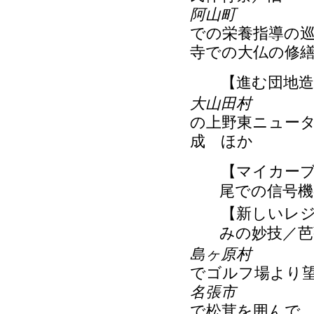
阿山町
での栄養指導の
寺での大仏の修
【進む団地造成
大山田村
の上野東ニュー
成 ほか
【マイカーブー
尾での信号機
【新しいレジャ
みの妙技／芭
島ヶ原村
でゴルフ場より
名張市
で松茸を囲んで