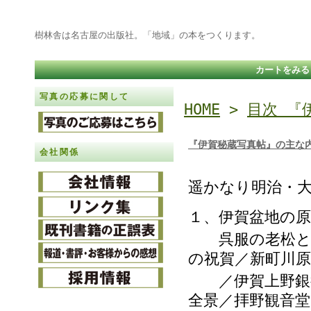
樹林舎は名古屋の出版社。「地域」の本をつくります。
カートをみる
写真の応募に関して
HOME
>
目次 『
『伊賀秘蔵写真帖』の主な
会社関係
遥かなり明治・
１、伊賀盆地の原
呉服の老松と旧
の祝賀／新町川
／伊賀上野銀行
全景／拝野観音堂