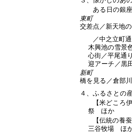
３、懐かしのあ
ある日の銀座
東町
交差点／新天地
／中之立町通り
木興池の雪景
心街／平尾通
迎アーチ／黒
新町
橋を見る／倉部
４、ふるさとの
【米どころ伊賀
祭 ほか
【伝統の養蚕と
三谷牧場 ほ