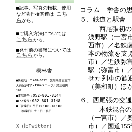
■記事、写真の転載、使用
コラム 学舎の
こち
など著作権関連は
５、鉄道と駅舎
ら
から。
西尾張初の駅ビ
■ご購入方法については
浅野駅（一宮
こちら
から。
西市）／名鉄
■発刊前の書籍については
本の物流を支
こちら
から。
市）／近鉄弥
駅（弥富市）
樹林舎
せた列車の歓
■所在地：〒468-0052 愛知県名古屋市
（美和町）ほ
天白区井口1-1504ユニーブル第三植田
102
052-801-3144
■電話番号：
６、西尾張の交通
052-801-3148
■FAX番号：
■〈営業日〉平日10：00～18：00
木鉄混合の木曽
〈休業日〉土・日・祝日
（一宮市）／
市）／国道
155
X（旧Twitter）