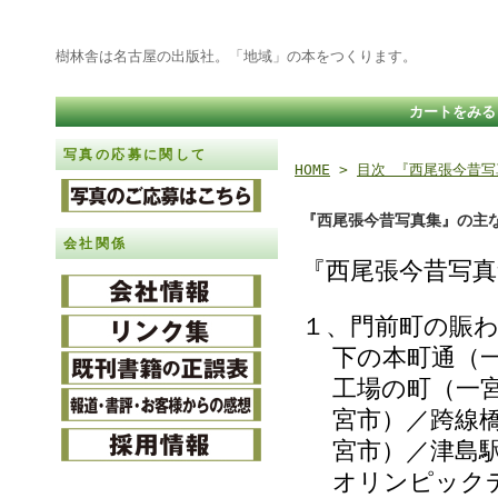
樹林舎は名古屋の出版社。「地域」の本をつくります。
カートをみる
写真の応募に関して
HOME
>
目次 『西尾張今昔写
『西尾張今昔写真集』の主
会社関係
『西尾張今昔写
１、門前町の賑
下の本町通（
工場の町（一
宮市）／跨線
宮市）／津島
オリンピック