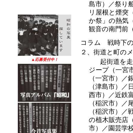
島市）／祭り
リ屋根と煙突
か祭」の熱気
観音の南門前
コラム 戦時下
２、街道と町の
▲
応募受付中！
起街道を走る路
ジープ（一宮
（一宮市）／
（津島市）／
西市）／近鉄
（稲沢市）／
（稲沢市）／
の植木販売店
市）／園芸学