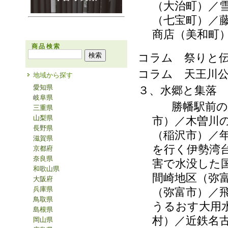
（大治町）／
（七宝町）／
商店（美和町
商品検索
コラム 祭りと
コラム 天王川
地域から探す
愛知県
３、水郷と集落
岐阜県
勝幡駅前の光景
三重県
山梨県
市）／木曽川
長野県
（稲沢市）／
滋賀県
を行く伊勢湾
京都府
奈良県
害で水没した
和歌山県
間崎地区（弥
大阪府
兵庫県
（弥富市）／
鳥取県
うるおす大用
島根県
村）／近鉄名
岡山県