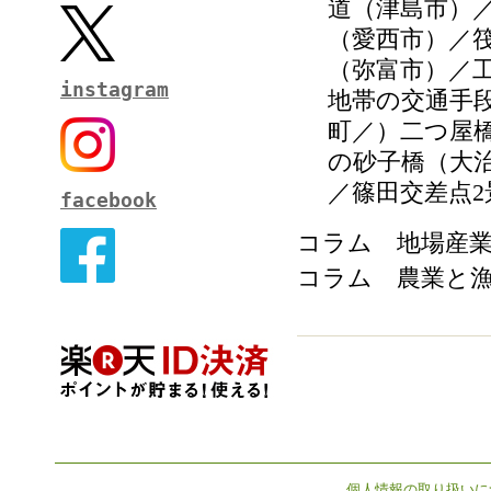
道（津島市）
（愛西市）／
（弥富市）／
instagram
地帯の交通手
町／）二つ屋
の砂子橋（大
／篠田交差点
2
facebook
コラム 地場産
コラム 農業と
個人情報の取り扱いに