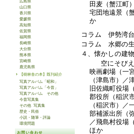
広島県
田麦（蟹江町
山口県
宅団地遠景（
香川県
愛媛県
か
高知県
佐賀県
コラム 伊勢湾
福岡県
コラム 水郷の
長崎県
大分県
４、懐かしの建
熊本県
宮崎県
空にそびえる日
鹿児島県
映画劇場（一
【樹林舎の本】既刊紹介
（津島市）／
写真アルバム「昭和」
旧佐織町役場
写真アルバム「今昔」
写真アルバム その他
郡役所（稲沢
今昔写真集
（稲沢市）／
その他 写真集
歴史・民俗
部補派出所（
小説・随筆・評論
／飛島村役場
環境問題
ほか
お問い合わせ