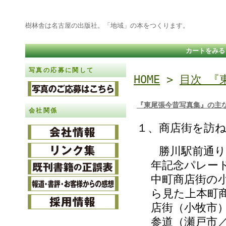
樹林舎は名古屋の出版社。「地域」の本をつくります。
カートをみる
写真の応募に関して
HOME
>
目次 『
『東尾張今昔写真集』の主
会社関係
１、商店街を訪
勝川駅前通りの
年記念パレー
中町商店街の
ら見た上本町
店街（小牧市
参道（瀬戸市