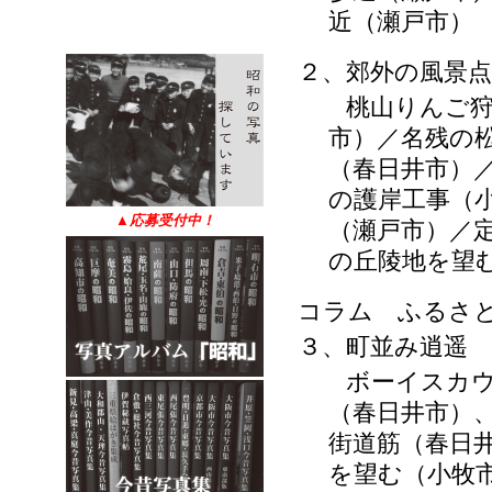
近（瀬戸市）
２、郊外の風景点
桃山りんご狩り
市）／名残の
（春日井市）
の護岸工事（
▲
応募受付中！
（瀬戸市）／
の丘陵地を望
コラム ふるさ
３、町並み逍遥
ボーイスカウト
（春日井市）
街道筋（春日
を望む（小牧