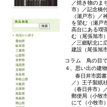
／焼き物のま
市）／記念橋
（瀬戸市）／
を望む（瀬戸
商品検索
高台にある喫
む（尾張旭市
地域から探す
愛知県
／三郷駅北に
岐阜県
建設（尾張旭
三重県
山梨県
コラム 鳥の目
長野県
滋賀県
４、思い出の建
京都府
奈良県
春日井市図書館
和歌山県
／）王子製紙
大阪府
（春日井市）
兵庫県
鳥取県
郵便局（小牧
島根県
にて（小牧市
岡山県