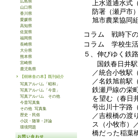
広島県
上水道通水式
山口県
防署（瀬戸市
香川県
旭市農業協同
愛媛県
高知県
佐賀県
コラム 戦時下
福岡県
コラム 学校生
長崎県
大分県
５、伸びゆく鉄
熊本県
国鉄春日井駅（
宮崎県
鹿児島県
／統合小牧駅
【樹林舎の本】既刊紹介
／名鉄旭前駅
写真アルバム「昭和」
鉄瀬戸線の栄
写真アルバム「今昔」
写真アルバム その他
を望む（春日
今昔写真集
号出川十字路
その他 写真集
／吉根橋の渡
歴史・民俗
小説・随筆・評論
ス（小牧市）
環境問題
橋だった稲葉
お問い合わせ