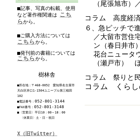
（尾張旭市）
■記事、写真の転載、使用
こち
など著作権関連は
コラム 高度経
ら
から。
６、急ピッチで
■ご購入方法については
／大留市営住
こちら
から。
ン（春日井市
■発刊前の書籍については
花台ニュータ
こちら
から。
（瀬戸市） 
樹林舎
コラム 祭りと
コラム くらし
■所在地：〒468-0052 愛知県名古屋市
天白区井口1-1504ユニーブル第三植田
102
052-801-3144
■電話番号：
052-801-3148
■FAX番号：
■〈営業日〉平日10：00～18：00
〈休業日〉土・日・祝日
X（旧Twitter）