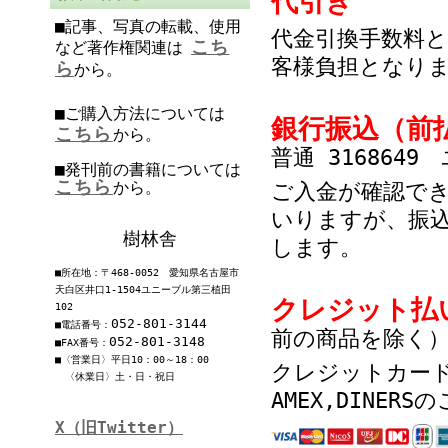
代引き
■記事、写真の転載、使用
代金引換手数料と
こち
など著作権関連は
客様負担となり
ら
から。
■ご購入方法については
銀行振込（前
こちら
から。
普通 316864
■発刊前の書籍については
こちら
から。
ご入金が確認で
いりますが、振
樹林舎
します。
■所在地：〒468-0052 愛知県名古屋市
天白区井口1-1504ユニーブル第三植田
クレジット払
102
052-801-3144
■電話番号：
前の商品を除く
052-801-3148
■FAX番号：
■〈営業日〉平日10：00～18：00
クレジットカードはVI
〈休業日〉土・日・祝日
AMEX,DINER
X（旧Twitter）