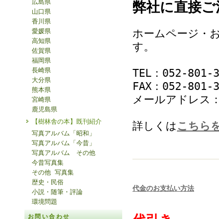
広島県
弊社に直接ご
山口県
香川県
愛媛県
ホームページ・お
高知県
す。
佐賀県
福岡県
長崎県
TEL：052-801-3
大分県
FAX：052-801-3
熊本県
メールアドレス：sho
宮崎県
鹿児島県
【樹林舎の本】既刊紹介
詳しくは
こちら
写真アルバム「昭和」
写真アルバム「今昔」
写真アルバム その他
今昔写真集
その他 写真集
歴史・民俗
代金のお支払い方法
小説・随筆・評論
環境問題
お問い合わせ