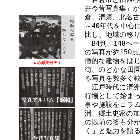
井今昔写真集」
倉、清須、北名古
～40年代を中心
比し、地域の移
B4判、148ペ
の写真が約150
徴的な建物をは
▲
応募受付中！
街、のどかな田
る写真を数多く
江戸時代に清洲
行場として始ま
事や施設をコラ
洲、郷土史家の加
の以前の姿も分
く」と魅力を語