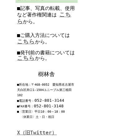
■記事、写真の転載、使用
こち
など著作権関連は
ら
から。
■ご購入方法については
こちら
から。
■発刊前の書籍については
こちら
から。
樹林舎
■所在地：〒468-0052 愛知県名古屋市
天白区井口1-1504ユニーブル第三植田
102
052-801-3144
■電話番号：
052-801-3148
■FAX番号：
■〈営業日〉平日10：00～18：00
〈休業日〉土・日・祝日
X（旧Twitter）