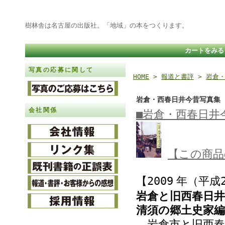
樹林舎は名古屋の出版社。「地域」の本をつくります。
カートをみる
写真の応募に関して
HOME
>
報道と書評
>
岩倉
岩倉・西春日井今昔写真集
会社関係
■岩倉・西春日井
【この商品
【2009
年（平成2
岩倉と旧西春日
清須の郷土史家
岩倉市と旧西春