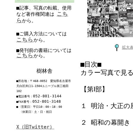
■記事、写真の転載、使用
こち
など著作権関連は
ら
から。
■ご購入方法については
こちら
から。
拡大
■発刊前の書籍については
こちら
から。
■目次■
樹林舎
カラー写真で見る
■所在地：〒468-0052 愛知県名古屋市
天白区井口1-1504ユニーブル第三植田
【第Ⅰ部】
102
052-801-3144
■電話番号：
052-801-3148
■FAX番号：
１ 明治・大正の
■〈営業日〉平日10：00～18：00
〈休業日〉土・日・祝日
２ 昭和の幕開き
X（旧Twitter）