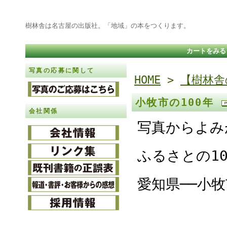
樹林舎は名古屋の出版社。「地域」の本をつくります。
カートをみる
写真の応募に関して
HOME
>
【樹林舎
小牧市の100年
会社関係
写真からよみ
ふるさとの1
愛知県──小牧