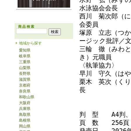
水泳協会会長
西川 菊次郎（
会委員
商品検索
塚原 立志（つ
ージック批評／
地域から探す
三輪 徹（みわ
愛知県
き）元職員
岐阜県
三重県
〈執筆協力〉
山梨県
早川 守久（は
長野県
滋賀県
栗木 英次（く
京都府
長
奈良県
和歌山県
大阪府
兵庫県
判 型 A4判
鳥取県
島根県
頁 数 256頁
岡山県
発売日 2026年