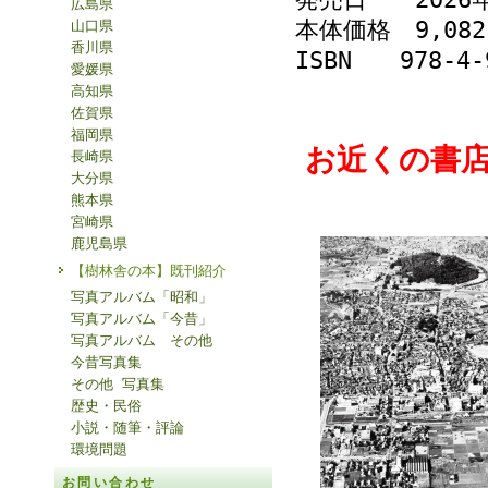
広島県
本体価格 9,08
山口県
香川県
ISBN 978-4-9
愛媛県
高知県
佐賀県
福岡県
お近くの書
長崎県
大分県
熊本県
宮崎県
鹿児島県
【樹林舎の本】既刊紹介
写真アルバム「昭和」
写真アルバム「今昔」
写真アルバム その他
今昔写真集
その他 写真集
歴史・民俗
小説・随筆・評論
環境問題
お問い合わせ