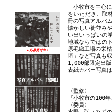
小牧市を中心に
をいただき、取材
冊の写真アルバ
懐かしい街並み
い出いっぱいの
地域ならではの
原毛織工場の栄枯
▲
応募受付中！
垣」など写真も
1,000部限定
表紙カバー写真
〈監修〉
『小牧市の100
〈委員〉
水野 弘（みず