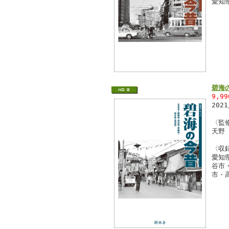
愛知
碧海
9,9
202
〈監
天野
〈収
愛知
谷市
市・