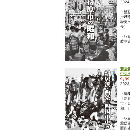
202
〈監
戸﨑
歴史
長）
〈収
岐阜
新居
中央
9,9
202
〈編
『新
市・
和』
〈収
愛媛
西条