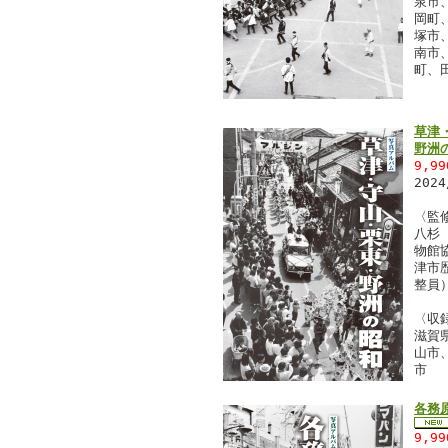
泉市
岡町
塚市
南市
町、
草津
野洲
9,9
202
〈監
八杉
物館
津市
整員
〈収
滋賀
山市
市
各務
9,9