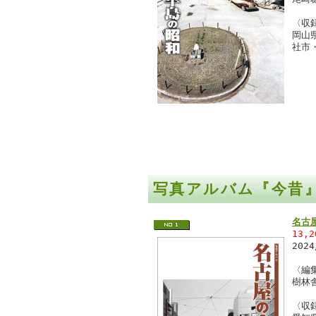
〈収
岡山
社市
写真アルバム『今昔
名古
13,
202
〈編
樹林
〈収