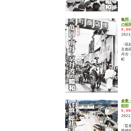
亀岡
の昭
9,9
202
〈収
京都
丹市
町
倉敷
昭和
9,9
202
〈監
尾崎