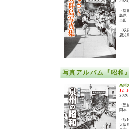
202
〈監
島尾
当田
〈収
鹿児
写真アルバム『昭和
泉州
12,
202
〈監
岡本
〈収
大阪