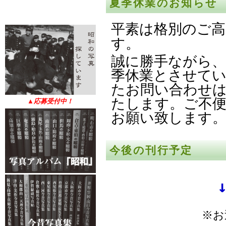
夏季休業のお知らせ
平素は格別のご高
す。
誠に勝手ながら、
季休業とさせて
たお問い合わせは
たします。ご不
▲
応募受付中！
お願い致します
今後の刊行予定
※お