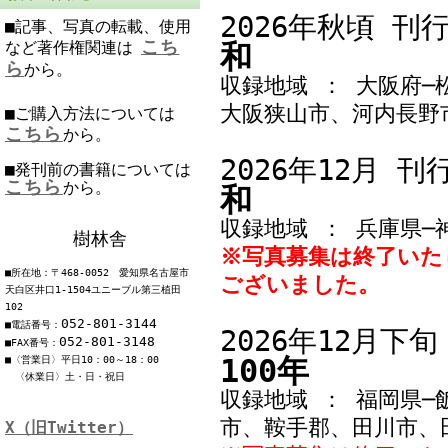
2026年秋頃
刊
■記事、写真の転載、使用
こち
など著作権関連は
和
ら
から。
収録地域 ： 大阪府
大阪狭山市、河内長野
■ご購入方法については
こちら
から。
2026年12月
刊
■発刊前の書籍については
こちら
から。
和
収録地域 ： 兵庫県─
樹林舎
※写真募集は終了いた
■所在地：〒468-0052 愛知県名古屋市
ございました。
天白区井口1-1504ユニーブル第三植田
102
052-801-3144
■電話番号：
2026年12月下
052-801-3148
■FAX番号：
100年
■〈営業日〉平日10：00～18：00
〈休業日〉土・日・祝日
収録地域 ： 福岡県
市、鞍手郡、田川市、
X（旧Twitter）