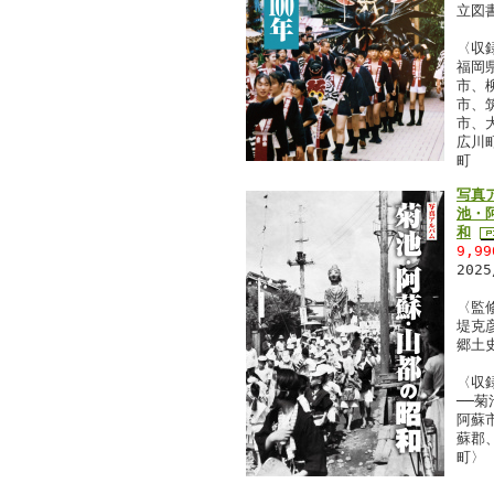
立図
〈収
福岡県
市、
市、
市、
広川
町
写真
池・
和
9,9
202
〈監
堤克
郷土
〈収
──
阿蘇
蘇郡
町〉