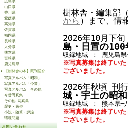
広島県
山口県
樹林舎・編集部（05
香川県
から
）
まで、情
愛媛県
高知県
佐賀県
福岡県
2026年10月下
長崎県
島・日置
の100
大分県
熊本県
収録地域 ： 鹿児島県
宮崎県
※写真募集は終了いた
鹿児島県
ございました。
【樹林舎の本】既刊紹介
写真アルバム「昭和」
写真アルバム「今昔」
2026年秋頃
刊
写真アルバム その他
城・宇土
の昭和
今昔写真集
その他 写真集
収録地域 ： 熊本県
歴史・民俗
※写真募集は終了いた
小説・随筆・評論
環境問題
ございました。
お問い合わせ