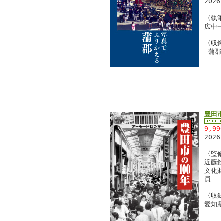
202
〈執
広中
〈収
―蒲
豊田市
9,9
202
〈監
近藤
文化
員
〈収
愛知県