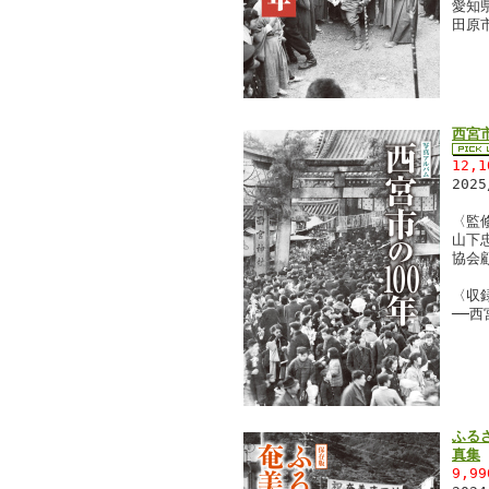
愛知
田原
西宮市
12,
202
〈監
山下
協会
〈収
──
ふる
真集
9,9