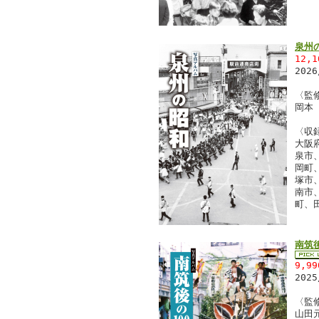
泉州
12,
202
〈監
岡本
〈収
大阪
泉市
岡町
塚市
南市
町、
南筑後
9,9
202
〈監
山田