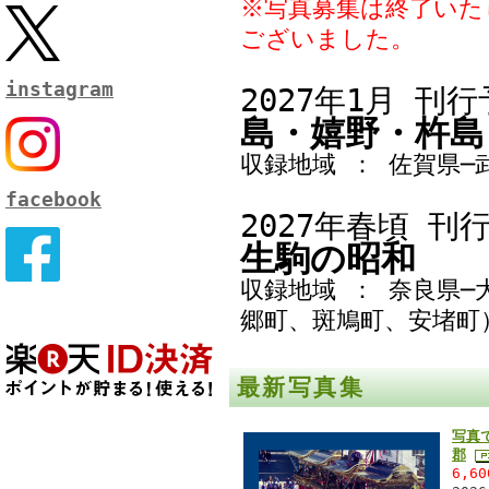
※写真募集は終了いた
ございました。
instagram
2027年1月
刊
島・嬉野・杵島
収録地域 ： 佐賀県
facebook
2027年春頃
刊
生駒
の昭和
収録地域 ： 奈良県
郷町、斑鳩町、安堵町
最新写真集
写真
郡
6,6