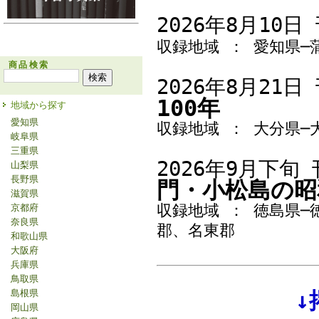
2026年8月10日
収録地域 ： 愛知県─
商品検索
2026年8月21日
100年
地域から探す
愛知県
収録地域 ： 大分県─
岐阜県
三重県
2026年9月下旬
山梨県
長野県
門・小松島
の昭
滋賀県
収録地域 ： 徳島県
京都府
奈良県
郡、名東郡
和歌山県
大阪府
兵庫県
鳥取県
島根県
↓
岡山県