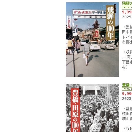
飛騨の
9,9
202
〈監
田中
ドバ
市郷
〈収
──
下呂
村〉
豊橋
9,9
202
〈監
植田
増山
〈収