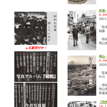
井原
9,9
202
〈監
朝森
〈収
岡山
▲
応募受付中！
津山
9,9
202
〈監
中力
〈収
岡山
西粟
【完
10,