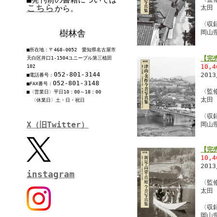
こちら
から。
太田
〈収
樹林舎
岡山
■所在地：〒468-0052 愛知県名古屋市
【完
天白区井口1-1504ユニーブル第三植田
10,
102
052-801-3144
201
■電話番号：
052-801-3148
■FAX番号：
〈監
■〈営業日〉平日10：00～18：00
太田
〈休業日〉土・日・祝日
〈収
X（旧Twitter）
岡山
【完
10,
201
instagram
〈監
太田
〈収
岡山