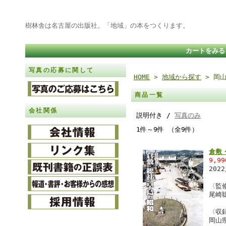
樹林舎は名古屋の出版社。「地域」の本をつくります。
カートをみる
写真の応募に関して
HOME
>
地域から探す
> 岡
商品一覧
会社関係
説明付き /
写真のみ
1件～9件 （全9件）
倉敷
9,9
202
〈監
尾崎
〈収
岡山