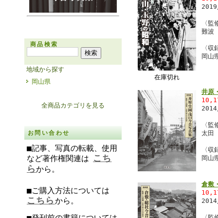
201
〈監
難波
商品検索
〈収
岡山
地域から探す
在庫切れ
岡山県
井原
10,
全商品カテゴリを見る
201
〈監
お問い合わせ
太田
■記事、写真の転載、使用
〈収
こち
など著作権関連は
岡山
ら
から。
倉敷
■ご購入方法については
10,
こちら
から。
201
■発刊前の書籍については
〈監