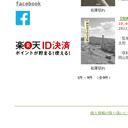
facebook
在庫切れ
【完
10,
201
〈監
太田
〈収
岡山
在庫切れ
1件～9件 （全9件）
個人情報の取り扱いに