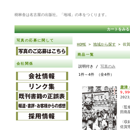
樹林舎は名古屋の出版社。「地域」の本をつくります。
カートをみる
写真の応募に関して
HOME
>
地域から探す
> 佐
商品一覧
会社関係
説明付き /
写真のみ
1件～4件 （全4件）
唐津
9,9
202
〈監
田島
〈収
佐賀