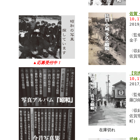
佐賀
10,
201
〈監
金子
〈収
佐賀
▲
応募受付中！
【完
10,
201
〈監
藤
〈収
佐賀
町）
在庫切れ
武雄