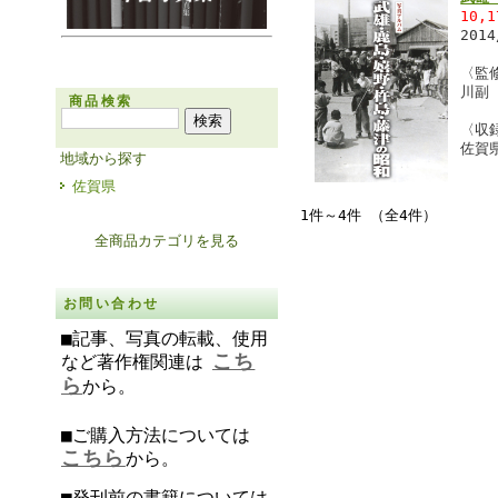
10,
201
〈監
川副
商品検索
〈収
佐賀
地域から探す
佐賀県
1件～4件 （全4件）
全商品カテゴリを見る
お問い合わせ
■記事、写真の転載、使用
こち
など著作権関連は
ら
から。
■ご購入方法については
こちら
から。
■発刊前の書籍については