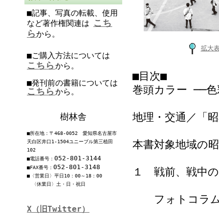
■記事、写真の転載、使用
こち
など著作権関連は
ら
から。
拡大
■ご購入方法については
こちら
から。
■目次■
■発刊前の書籍については
巻頭カラー ──
こちら
から。
地理・交通／「昭
樹林舎
■所在地：〒468-0052 愛知県名古屋市
本書対象地域の昭
天白区井口1-1504ユニーブル第三植田
102
052-801-3144
■電話番号：
052-801-3148
■FAX番号：
１ 戦前、戦中
■〈営業日〉平日10：00～18：00
〈休業日〉土・日・祝日
フォトコラム 
X（旧Twitter）