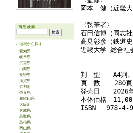
岡本 健（近畿大
〈執筆者〉
商品検索
石田信博（同志社
高見彰彦（鉄道史
地域から探す
近畿大学 総合社
愛知県
岐阜県
三重県
山梨県
判 型 A4判
長野県
滋賀県
頁 数 280頁
京都府
発売日 2026年
奈良県
本体価格 11,
和歌山県
大阪府
ISBN 978-4-9
兵庫県
鳥取県
島根県
岡山県