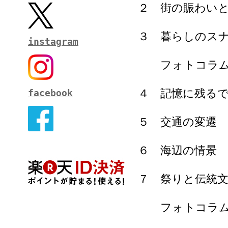
２ 街の賑わい
３ 暮らしのス
instagram
フォトコラム
４ 記憶に残る
facebook
５ 交通の変遷
６ 海辺の情景
７ 祭りと伝統
フォトコラム