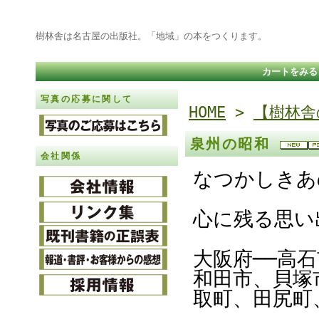
樹林舎は名古屋の出版社。「地域」の本をつくります。
カートをみる
写真の応募に関して
HOME
>
【樹林舎
泉州の昭和
会社関係
なつかしきあ
心に残る思い
大阪府──高
和田市、貝塚
取町、田尻町