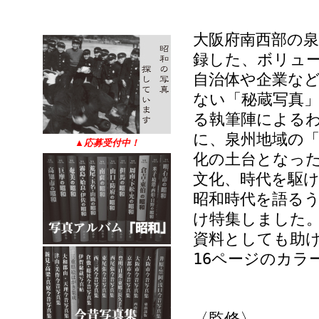
大阪府南西部の
録した、ボリュ
自治体や企業な
ない「秘蔵写真」
る執筆陣による
に、泉州地域の
▲
応募受付中！
化の土台となっ
文化、時代を駆
昭和時代を語る
け特集しました
資料としても助
16ページのカラ
〈監修〉