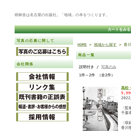
樹林舎は名古屋の出版社。「地域」の本をつくります。
カートをみる
写真の応募に関して
HOME
>
地域から探す
> 香
商品一覧
会社関係
説明付き /
写真のみ
1件～2件 （全2件）
高松
9,9
202
〈監
千葉
〈収
香川