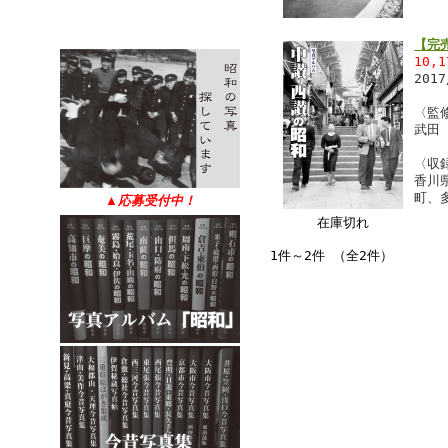
【完
10,
201
〈監
武田
〈収
香川
町、
▲
応募受付中！
在庫切れ
1件～2件 （全2件）