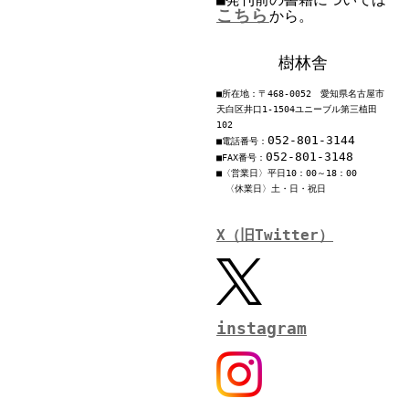
こちら
から。
樹林舎
■所在地：〒468-0052 愛知県名古屋市
天白区井口1-1504ユニーブル第三植田
102
052-801-3144
■電話番号：
052-801-3148
■FAX番号：
■〈営業日〉平日10：00～18：00
〈休業日〉土・日・祝日
X（旧Twitter）
instagram