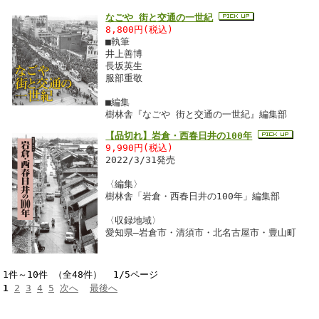
なごや 街と交通の一世紀
8,800円(税込)
■執筆
井上善博
長坂英生
服部重敬
■編集
樹林舎『なごや 街と交通の一世紀』編集部
【品切れ】岩倉・西春日井の100年
9,990円(税込)
2022/3/31発売
〈編集〉
樹林舎「岩倉・西春日井の100年」編集部
〈収録地域〉
愛知県―岩倉市・清須市・北名古屋市・豊山町
1件～10件 （全48件） 1/5ページ
1
2
3
4
5
次へ
最後へ