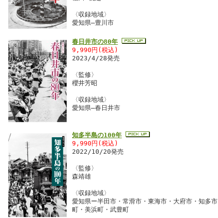
〈収録地域〉
愛知県―豊川市
春日井市の80年
9,990円(税込)
2023/4/28発売
〈監修〉
櫻井芳昭
〈収録地域〉
愛知県―春日井市
知多半島の100年
9,990円(税込)
2022/10/20発売
〈監修〉
森靖雄
〈収録地域〉
愛知県ー半田市・常滑市・東海市・大府市・知多市
町・美浜町・武豊町