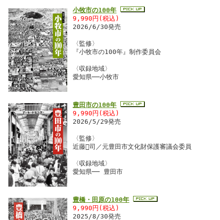
小牧市の100年
9,990円(税込)
2026/6/30発売
〈監修〉
『小牧市の100年』制作委員会
〈収録地域〉
愛知県──小牧市
豊田市の100年
9,990円(税込)
2026/5/29発売
〈監修〉
近藤司／元豊田市文化財保護審議会委員
〈収録地域〉
愛知県── 豊田市
豊橋・田原の100年
9,990円(税込)
2025/8/30発売