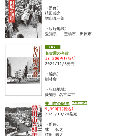
〈監修〉
植田義之
増山真一郎
〈収録地域〉
愛知県── 豊橋市、田原市
名古屋の今昔
13,200円(税込)
2024/11/8発売
〈編集〉
樹林舎
〈収録地域〉
愛知県―名古屋市
豊川市の80年
9,990円(税込)
2023/10/20発売
〈監修〉
林 弘之
植田 義之