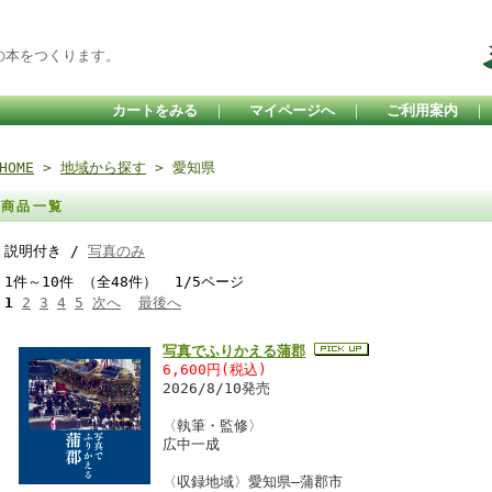
の本をつくります。
カートをみる
｜
マイページへ
｜
ご利用案内
HOME
>
地域から探す
> 愛知県
商品一覧
説明付き /
写真のみ
1件～10件 （全48件） 1/5ページ
1
2
3
4
5
次へ
最後へ
写真でふりかえる蒲郡
6,600円(税込)
2026/8/10発売
〈執筆・監修〉
広中一成
〈収録地域〉愛知県―蒲郡市