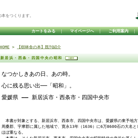
の本をつくります。
カートをみる
｜
マイページへ
｜
ご利用案内
HOME
>
【樹林舎の本】既刊紹介
新居浜・西条・四国中央の昭和
なつかしきあの日、あの時。
心に残る思い出──「昭和」。
愛媛県 —— 新居浜市・西条市・四国中央市
本書が対象とする、新居浜市、西条市、四国中央市は、愛媛県の東予地方
周桑郡、宇摩郡に属した地域で、寛永13年（1636）に6万8600石の大名
ほぼ重なる。