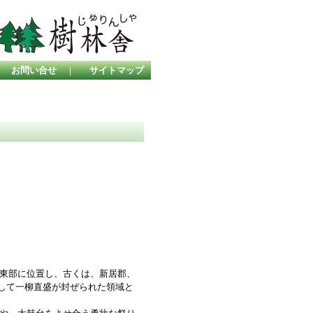
｜
お問い合せ
｜
サイトマップ
東部に位置し、古くは、新居郡、
として一柳直盛が封ぜられた領域と