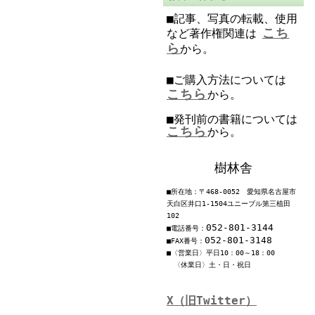
■記事、写真の転載、使用
こち
など著作権関連は
ら
から。
■ご購入方法については
こちら
から。
■発刊前の書籍については
こちら
から。
樹林舎
■所在地：〒468-0052 愛知県名古屋市
天白区井口1-1504ユニーブル第三植田
102
052-801-3144
■電話番号：
052-801-3148
■FAX番号：
■〈営業日〉平日10：00～18：00
〈休業日〉土・日・祝日
X（旧Twitter）