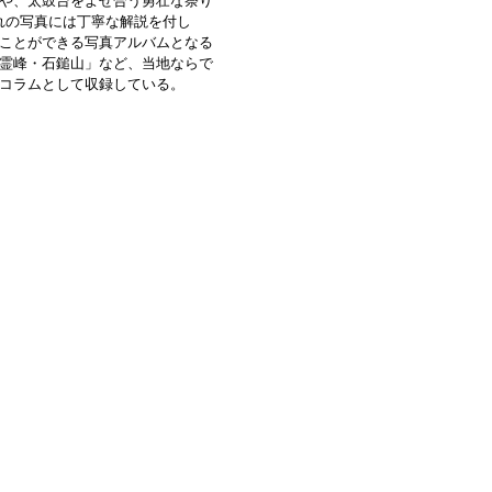
や、太鼓台をよせ合う勇壮な祭り
れの写真には丁寧な解説を付し
ことができる写真アルバムとなる
霊峰・石鎚山」など、当地ならで
コラムとして収録している。