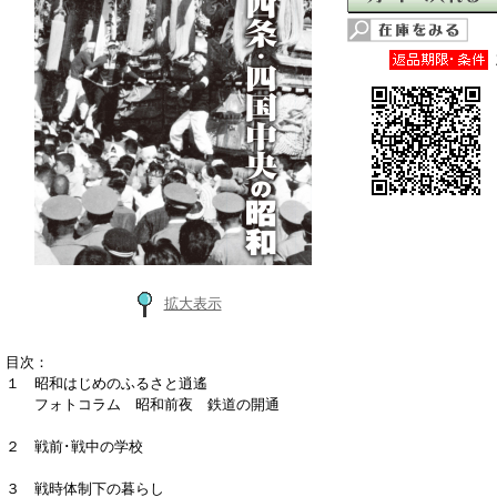
拡大表示
目次：
１ 昭和はじめのふるさと逍遙
フォトコラム 昭和前夜 鉄道の開通
２ 戦前･戦中の学校
３ 戦時体制下の暮らし