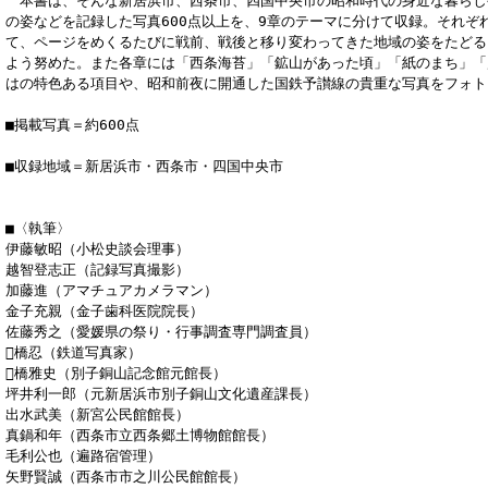
本書は、そんな新居浜市、西条市、四国中央市の昭和時代の身近な暮らし
の姿などを記録した写真600点以上を、9章のテーマに分けて収録。それぞ
て、ページをめくるたびに戦前、戦後と移り変わってきた地域の姿をたどる
よう努めた。また各章には「西条海苔」「鉱山があった頃」「紙のまち」「
はの特色ある項目や、昭和前夜に開通した国鉄予讃線の貴重な写真をフォト
■掲載写真＝約600点
■収録地域＝新居浜市・西条市・四国中央市
■〈執筆〉
伊藤敏昭（小松史談会理事）
越智登志正（記録写真撮影）
加藤進（アマチュアカメラマン）
金子充親（金子歯科医院院長）
佐藤秀之（愛媛県の祭り・行事調査専門調査員）
橋忍（鉄道写真家）
橋雅史（別子銅山記念館元館長）
坪井利一郎（元新居浜市別子銅山文化遺産課長）
出水武美（新宮公民館館長）
真鍋和年（西条市立西条郷土博物館館長）
毛利公也（遍路宿管理）
矢野賢誠（西条市市之川公民館館長）