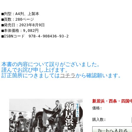
■判型：A4判、上製本
■頁数：280ページ
■発売日：2023年8月9日
■本体価格：9,082円
■ISBNコード 978-4-908436-93-2
本書の内容について誤りがございました。
謹んでお詫び申し上げます。
訂正箇所につきましては
コチラ
から確認願います。
新居浜・西条・四国
価格:
購入数: