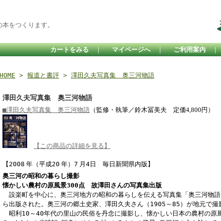
の本をつくります。
カートをみる
｜
マイページへ
｜
ご利用案内
HOME
>
報道と書評
>
澤田久夫写真集 奥三河物語
澤田久夫写真集 奥三河物語
■澤田久夫写真集 奥三河物語
（監修・執筆／鈴木冨美夫 定価
円）
4,800
【この商品の詳細を見る】
【2008
年（平成20
年）7
月4
日 毎日新聞県内版】
奥三河の昭和の暮らし撮影
懐かしい農村の原風景300点 故澤田さんの写真集出版
設楽町を中心に、奥三河地方の昭和の暮らしを伝える写真集「奥三河物語
ら出版された。奥三河の郷土史家、澤田久夫さん（1905～85）が地元で撮
昭利10～40年代の里山の民俗を丹念に撮影し、懐かしい日本の農村の原