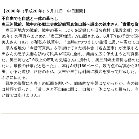
【2008
年（平成20
年）5
月31
日 中日新聞】
不自由でも自然と一体の暮らし
奥三河戦前、戦中の姿郷土史家記録写真集出版へ設楽の鈴木さん「貴重な資
奥三河地方の戦前、戦中の暮らしぷりを記録した旧名倉村（現設楽町）の郷
85年）の写真をまとめた「奥三河物語」が出版される。6月下旬の予定で
美夫さん（82）が解説を執筆中。「当時のつつましい生活に思いを寄せて
県内各地の「今昔写真集」を手掛けてきた樹林舎（名古屋市）が出版する
田さんの息子夫妻を訪ねて民具や写真に触れ、業績を広く伝えようと写真集
た。奥三河など10以上の市町村史編さんに携わり、奥三河郷土館長も務め
たい。最後の仕事だと思った」。本はA4判180ページ。数万点の写真から3
蚕、かるた遊び、路傍の石仏。大根や里芋は斜面に横穴を掘って貯蔵した。
ぶさに伝える。
戦争の影響にも多くの紙面を割いた。組織的な空襲はなかったが、寺の鐘
は村葬で送った。「貧しさと不自由に耐え、自然と一体になった暮らし。今
い昔ではありません」