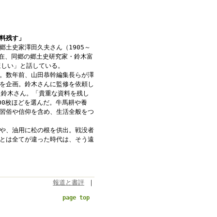
料残す」
土史家澤田久夫さん（1905～
現在、同郷の郷土史研究家・鈴木富
ほしい」と話している。
。数年前、山田恭幹編集長らが澤
を企画。鈴木さんに監修を依頼し
た鈴木さん。「貴重な資料を残し
00枚ほどを選んだ。牛馬耕や養
習俗や信仰を含め、生活全般をつ
や、油用に松の根を供出。戦没者
とは全てが違った時代は、そう遠
報道と書評
｜
page top