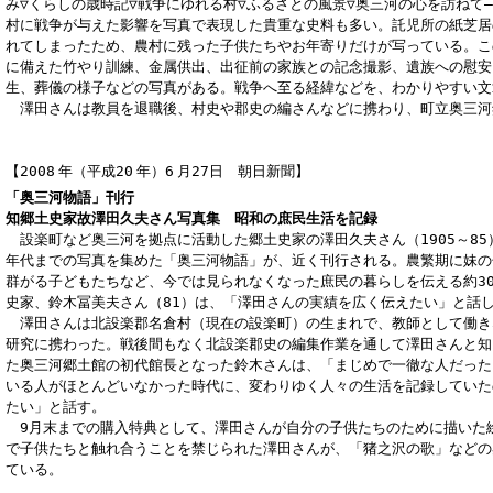
み▽くらしの歳時記▽戦争にゆれる村▽ふるさとの風景▽奥三河の心を訪ねて
村に戦争が与えた影響を写真で表現した貴重な史料も多い。託児所の紙芝居
れてしまったため、農村に残った子供たちやお年寄りだけが写っている。こ
に備えた竹やり訓練、金属供出、出征前の家族との記念撮影、遺族への慰安
生、葬儀の様子などの写真がある。戦争へ至る経緯などを、わかりやすい文
澤田さんは教員を退職後、村史や郡史の編さんなどに携わり、町立奥三河
【2008
年（平成20
年）6
月27
日 朝日新聞】
「奥三河物語」刊行
知郷土史家故澤田久夫さん写真集 昭和の庶民生活を記録
設楽町など奥三河を拠点に活動した郷土史家の澤田久夫さん（1905～85
年代までの写真を集めた「奥三河物語」が、近く刊行される。農繁期に妹の
群がる子どもたちなど、今では見られなくなった庶民の暮らしを伝える約3
史家、鈴木冨美夫さん（81）は、「澤田さんの実績を広く伝えたい」と話
澤田さんは北設楽郡名倉村（現在の設楽町）の生まれで、教師として働き
研究に携わった。戦後間もなく北設楽郡史の編集作業を通して澤田さんと知
た奥三河郷土館の初代館長となった鈴木さんは、「まじめで一徹な人だった
いる人がほとんどいなかった時代に、変わりゆく人々の生活を記録していた
たい」と話す。
9月末までの購入特典として、澤田さんが自分の子供たちのために描いた
で子供たちと触れ合うことを禁じられた澤田さんが、「猪之沢の歌」などの
ている。