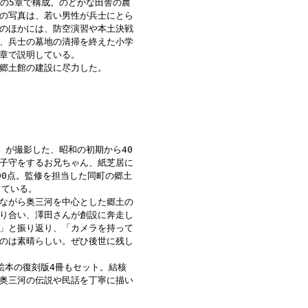
―の5章で構成。のどかな田舎の農
の写真は、若い男性が兵士にとら
のほかには、防空演習や本土決戦
、兵士の墓地の清掃を終えた小学
章で説明している。
郷土館の建設に尽力した。
）が撮影した、昭和の初期から40
子守をするお兄ちゃん、紙芝居に
00点。監修を担当した同町の郷土
している。
ながら奥三河を中心とした郷土の
り合い、澤田さんが創設に奔走し
」と振り返り、「カメラを持って
のは素晴らしい。ぜひ後世に残し
絵本の復刻版4冊もセット。結核
奥三河の伝説や民話を丁寧に描い