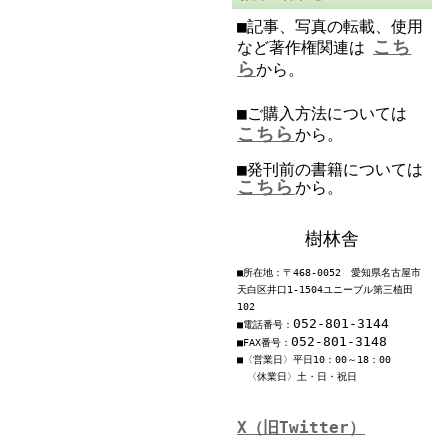
■記事、写真の転載、使用
こち
など著作権関連は
ら
から。
■ご購入方法については
こちら
から。
■発刊前の書籍については
こちら
から。
樹林舎
■所在地：〒468-0052 愛知県名古屋市
天白区井口1-1504ユニーブル第三植田
102
052-801-3144
■電話番号：
052-801-3148
■FAX番号：
■〈営業日〉平日10：00～18：00
〈休業日〉土・日・祝日
X（旧Twitter）