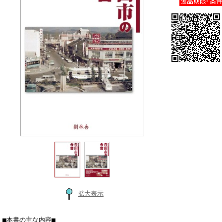
拡大表示
■本書の主な内容■