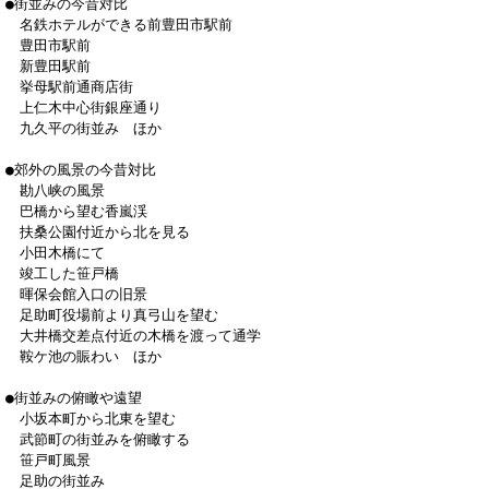
●街並みの今昔対比
名鉄ホテルができる前豊田市駅前
豊田市駅前
新豊田駅前
挙母駅前通商店街
上仁木中心街銀座通り
九久平の街並み ほか
●郊外の風景の今昔対比
勘八峡の風景
巴橋から望む香嵐渓
扶桑公園付近から北を見る
小田木橋にて
竣工した笹戸橋
暉保会館入口の旧景
足助町役場前より真弓山を望む
大井橋交差点付近の木橋を渡って通学
鞍ケ池の賑わい ほか
●街並みの俯瞰や遠望
小坂本町から北東を望む
武節町の街並みを俯瞰する
笹戸町風景
足助の街並み