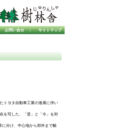
｜
お問い合せ
｜
サイトマップ
たトヨタ自動車工業の進展に伴い
在を写した、「昔」と「今」を対
章に分け、中心地から郊外まで幅