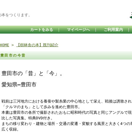
の本をつくります。
カートをみる
｜
マイページへ
｜
ご利用案内
HOME
>
【樹林舎の本】既刊紹介
豊田市の今昔
豊田市の「昔」と「今」。
愛知県―豊田市
戦前は三河地方における養蚕や製糸業の中心地として栄え、戦後は誘致され
「クルマのまち」として歩みを進めた豊田市。
本書は豊田市の各所で撮影されたおもに昭和時代の写真と同じアングルで現
比した写真集。特典DVD付き。
まちの移り変わり・建物と場所・交通の変遷・変貌する風景と大きく4つの
広く収録。