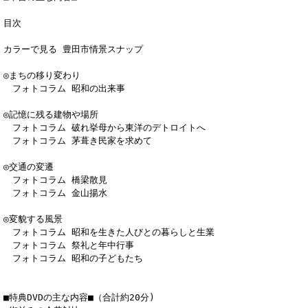
目次
カラーで見る 豊田市情景スナップ
◎まちの移り変わり
フォトコラム 昭和の出来事
◎記憶に残る建物や場所
フォトコラム 破れ挙母から東洋のデトロイトへ
フォトコラム 茅葺き民家を求めて
◎交通の変遷
フォトコラム 橋梁散見
フォトコラム 金山揚水
◎変貌する風景
フォトコラム 昭和を生きた人びとの暮らしと生業
フォトコラム 祭礼と年中行事
フォトコラム 昭和の子どもたち
■特典DVDの主な内容■（合計約20分)