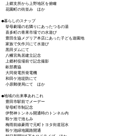
上郷支所から上野地区を俯瞰
花園町の街並み ほか
●暮らしのスナップ
挙母劇場の右隣りにあったつるの湯
喜多町の青果市場での水遊び
豊田生協メグリア本店にあった子ども遊園地
家族で矢作川にて水遊び
黒田ダムにて
八幡宮鳥居建立記念
上郷村役場前で記念撮影
畝部農協
大同発電所発電機
和田ケ池堤防にて
小原郵便局にて ほか
●地域の出来事あれこれ
豊田市駅前でメーデー
挙母町市制記念
伊勢神トンネル開通時のトンネル内
鞍ケ池で池もみ
梅雨前線豪雨で元町トヨタ街道冠水
鞍ケ池緑地園路開通