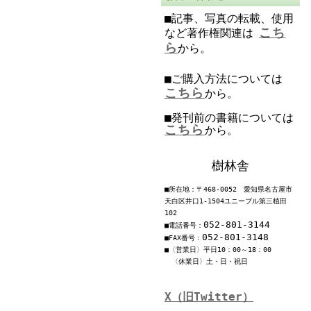
■記事、写真の転載、使用
こち
など著作権関連は
ら
から。
■ご購入方法については
こちら
から。
■発刊前の書籍については
こちら
から。
樹林舎
■所在地：〒468-0052 愛知県名古屋市
天白区井口1-1504ユニーブル第三植田
102
052-801-3144
■電話番号：
052-801-3148
■FAX番号：
■〈営業日〉平日10：00～18：00
〈休業日〉土・日・祝日
X（旧Twitter）