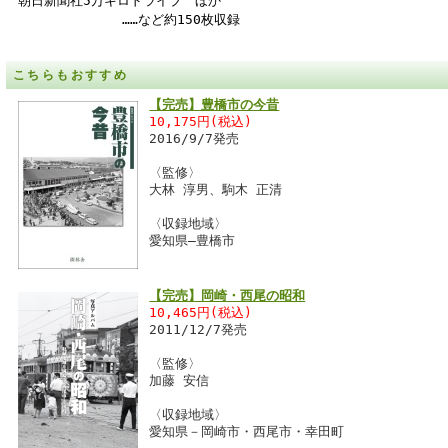
朝日新聞社5万キロドライブ ほか
……など約150枚収録
こちらもおすすめ
【完売】豊橋市の今昔
10,175円(税込)
2016/9/7発売
〈監修〉
大林 淳男、駒木 正清
〈収録地域〉
愛知県―豊橋市
【完売】岡崎・西尾の昭和
10,465円(税込)
2011/12/7発売
〈監修〉
加藤 安信
〈収録地域〉
愛知県－岡崎市・西尾市・幸田町