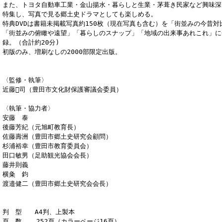
また、トヨタ自動車工業・金山揚水・暮らしと生業・茅葺き民家など興味深
特集し、写真で見る郷土史ドラマとしても楽しめる。
特典DVDは書籍未掲載写真約150枚（現在写真も含む）を「街並みの今昔
「街並みの俯瞰や遠望」「暮らしのスナップ」「地域の出来事あれこれ」に
録。（合計約20分)
初版のみ、増刷なしの2000部限定出版。
〈監修・執筆〉
近藤司（豊田市文化財保護審議会委員）
〈執筆・協力者〉
安藤 泰
後藤芳紀（元旭町教育長）
佐藤壽洲（豊田市郷土史研究会顧問）
杉浦裕幸（豊田市教育委員会）
田口敏男（足助観光協会会長）
藤井則義
横粂 鈞
渡邉健二（豊田市郷土史研究会会長）
判 型 A4判、上製本
頁 数 252頁（カラーページ16頁）