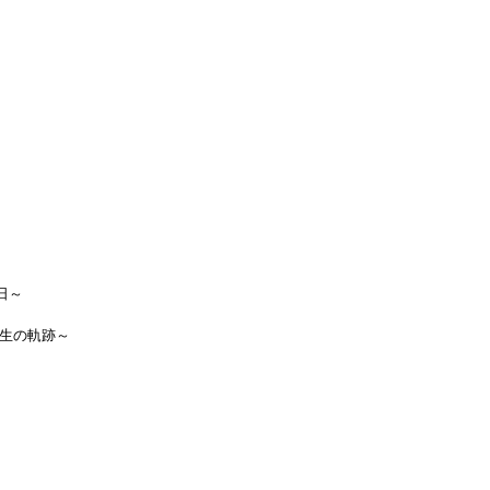
日～
生の軌跡～