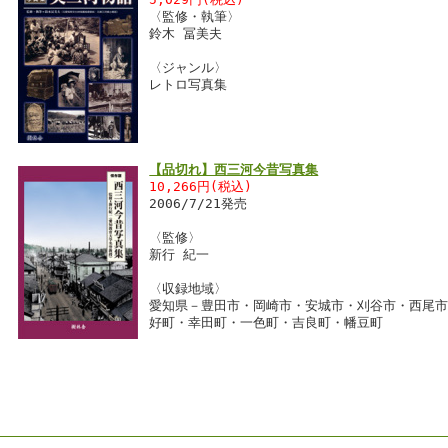
〈監修・執筆〉
鈴木 冨美夫
〈ジャンル〉
レトロ写真集
【品切れ】西三河今昔写真集
10,266円(税込)
2006/7/21発売
〈監修〉
新行 紀一
〈収録地域〉
愛知県－豊田市・岡崎市・安城市・刈谷市・西尾
好町・幸田町・一色町・吉良町・幡豆町