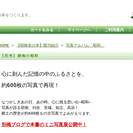
の本をつくります。
カートをみる
｜
マイページへ
｜
ご利用案内
HOME
>
【樹林舎の本】既刊紹介
>
写真アルバム「昭和」
【完売】碧海の昭和
心に刻んだ記憶の中のふるさとを、
約600枚の写真で再現！
なつかしきあの日、あの時。心に残る思い出―昭和―
写真が語る碧南、刈谷、安城、知立、高浜！
郷土の歴史が約600枚もの古写真でよみがえります。
別掲ブログで本書のミニ写真展公開中！