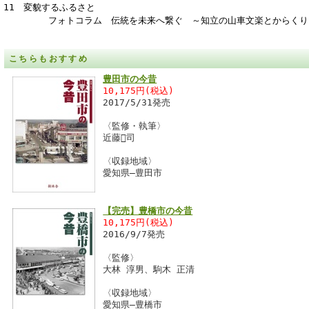
11 変貌するふるさと
フォトコラム 伝統を未来へ繋ぐ ～知立の山車文楽とからくり
こちらもおすすめ
豊田市の今昔
10,175円(税込)
2017/5/31発売
〈監修・執筆〉
近藤司
〈収録地域〉
愛知県―豊田市
【完売】豊橋市の今昔
10,175円(税込)
2016/9/7発売
〈監修〉
大林 淳男、駒木 正清
〈収録地域〉
愛知県―豊橋市