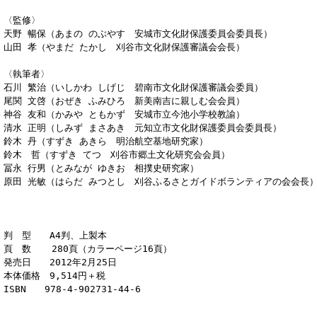
〈監修〉
天野 暢保（あまの のぶやす 安城市文化財保護委員会委員長）
山田 孝（やまだ たかし 刈谷市文化財保護審議会会長）
〈執筆者〉
石川 繁治（いしかわ しげじ 碧南市文化財保護審議会委員）
尾関 文啓（おぜき ふみひろ 新美南吉に親しむ会会員）
神谷 友和（かみや ともかず 安城市立今池小学校教諭）
清水 正明（しみず まさあき 元知立市文化財保護委員会委員長）
鈴木 丹（すずき あきら 明治航空基地研究家）
鈴木 哲（すずき てつ 刈谷市郷土文化研究会会員）
冨永 行男（とみなが ゆきお 相撲史研究家）
原田 光敏（はらだ みつとし 刈谷ふるさとガイドボランティアの会会長
判 型 A4判、上製本
頁 数 280頁（カラーページ16頁）
発売日 2012年2月25日
本体価格 9,514円＋税
ISBN 978-4-902731-44-6