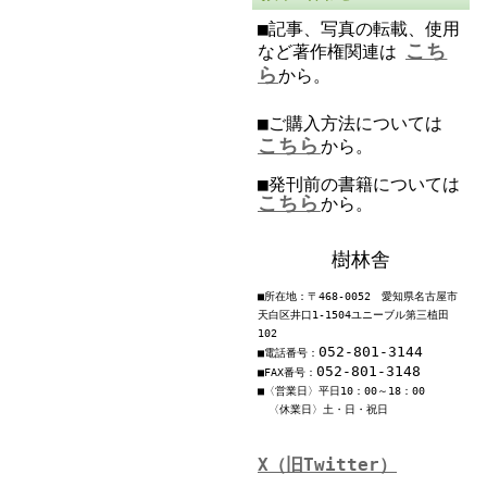
■記事、写真の転載、使用
こち
など著作権関連は
ら
から。
■ご購入方法については
こちら
から。
■発刊前の書籍については
こちら
から。
樹林舎
■所在地：〒468-0052 愛知県名古屋市
天白区井口1-1504ユニーブル第三植田
102
052-801-3144
■電話番号：
052-801-3148
■FAX番号：
■〈営業日〉平日10：00～18：00
〈休業日〉土・日・祝日
X（旧Twitter）