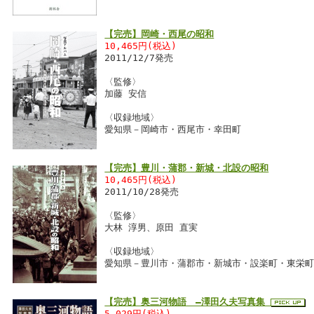
【完売】岡崎・西尾の昭和
10,465円(税込)
2011/12/7発売
〈監修〉
加藤 安信
〈収録地域〉
愛知県－岡崎市・西尾市・幸田町
【完売】豊川・蒲郡・新城・北設の昭和
10,465円(税込)
2011/10/28発売
〈監修〉
大林 淳男、原田 直実
〈収録地域〉
愛知県－豊川市・蒲郡市・新城市・設楽町・東栄
【完売】奥三河物語 ―澤田久夫写真集
5,029円(税込)