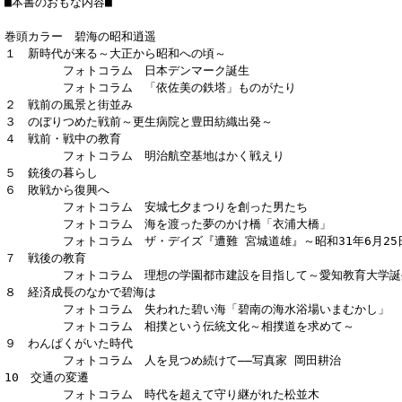
■本書のおもな内容■
巻頭カラー 碧海の昭和逍遥
１ 新時代が来る～大正から昭和への頃～
フォトコラム 日本デンマーク誕生
フォトコラム 「依佐美の鉄塔」ものがたり
２ 戦前の風景と街並み
３ のぼりつめた戦前～更生病院と豊田紡織出発～
４ 戦前・戦中の教育
フォトコラム 明治航空基地はかく戦えり
５ 銃後の暮らし
６ 敗戦から復興へ
フォトコラム 安城七夕まつりを創った男たち
フォトコラム 海を渡った夢のかけ橋「衣浦大橋」
フォトコラム ザ・デイズ『遭難 宮城道雄』～昭和31年6月25
７ 戦後の教育
フォトコラム 理想の学園都市建設を目指して～愛知教育大学誕
８ 経済成長のなかで碧海は
フォトコラム 失われた碧い海「碧南の海水浴場いまむかし」
フォトコラム 相撲という伝統文化～相撲道を求めて～
９ わんぱくがいた時代
フォトコラム 人を見つめ続けて――写真家 岡田耕治
10 交通の変遷
フォトコラム 時代を超えて守り継がれた松並木