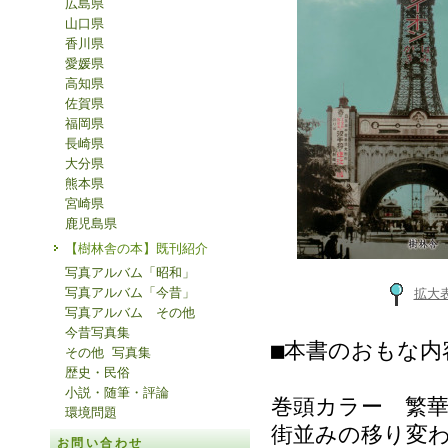
広島県
山口県
香川県
愛媛県
高知県
佐賀県
福岡県
長崎県
大分県
熊本県
宮崎県
鹿児島県
【樹林舎の本】既刊紹介
写真アルバム「昭和」
写真アルバム「今昔」
拡大
写真アルバム その他
今昔写真集
■本書のおもな内
その他 写真集
歴史・民俗
小説・随筆・評論
巻頭カラー 繁
環境問題
街並みの移り変
お問い合わせ