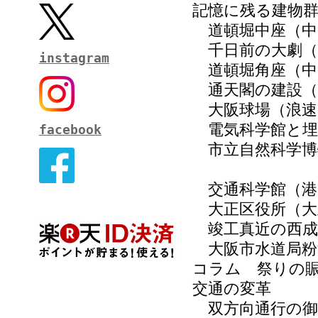
記憶に残る建物
道頓堀中座（中
千日前の大劇（
instagram
道頓堀角座（中
通天閣の建設（
大阪球場（浪速
電気科学館と埋
facebook
市立自然科学博
交通科学館（港
大正区役所（大
竣工真近の西成
大阪市水道局粉
コラム 祭りの
交通の変革
双方向通行の御