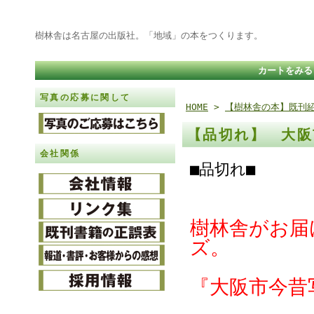
樹林舎は名古屋の出版社。「地域」の本をつくります。
カートをみる
写真の応募に関して
HOME
>
【樹林舎の本】既刊
【品切れ】 大阪
会社関係
■品切れ■
樹林舎がお届
ズ。
『大阪市今昔