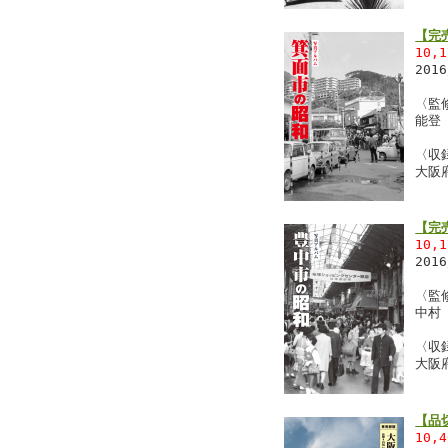
【完
10,
201
〈監
能登
〈収
大阪
【完
10,
201
〈監
中村
〈収
大阪
【品
10,