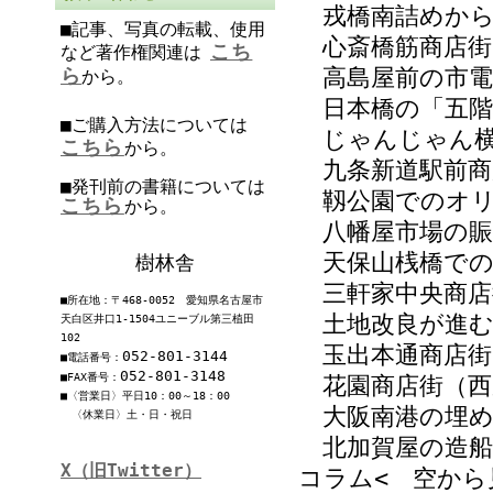
戎橋南詰めから
■記事、写真の転載、使用
心斎橋筋商店街
こち
など著作権関連は
ら
高島屋前の市電
から。
日本橋の「五階
■ご購入方法については
じゃんじゃん横
こちら
から。
九条新道駅前商
■発刊前の書籍については
靱公園でのオリ
こちら
から。
八幡屋市場の賑
天保山桟橋での
樹林舎
三軒家中央商店
■所在地：〒468-0052 愛知県名古屋市
土地改良が進む
天白区井口1-1504ユニーブル第三植田
102
玉出本通商店街
052-801-3144
■電話番号：
052-801-3148
■FAX番号：
花園商店街（西
■〈営業日〉平日10：00～18：00
大阪南港の埋め
〈休業日〉土・日・祝日
北加賀屋の造船
X（旧Twitter）
コラム< 空から