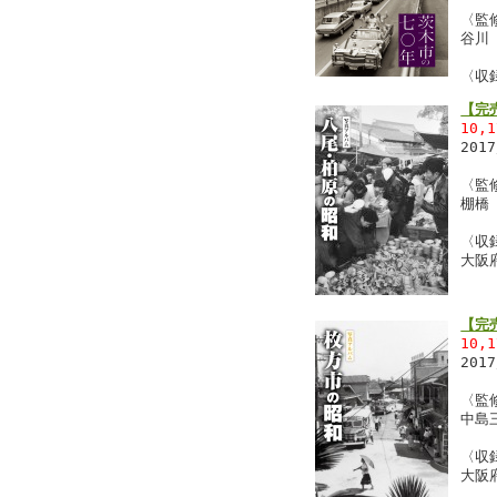
〈監
谷川
〈収
【完
10,
201
〈監
棚橋
〈収
大阪
【完
10,
201
〈監
中島
〈収
大阪