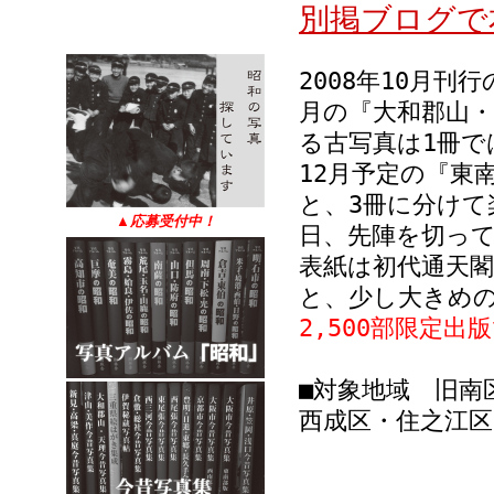
別掲ブログで
2008年10月刊
月の『大和郡山・
る古写真は1冊で
12月予定の『東
と、3冊に分けて
▲
応募受付中！
日、先陣を切っ
表紙は初代通天
と、少し大きめ
2,500部限定出
■対象地域 旧南
西成区・住之江区