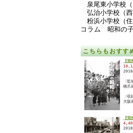
泉尾東小学校（
弘治小学校（西
粉浜小学校（住
コラム 昭和の
こちらもおすす
【完
10,
201
〈監
橋爪
〈収
大阪
【完
4,4
201