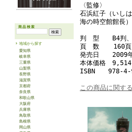
〈監修〉
石浜紅子（いしは
海の時空館館長）
商品検索
判 型 B4判
地域から探す
頁 数 160頁
愛知県
発売日 2009年
岐阜県
本体価格 9,5
三重県
山梨県
ISBN 978-4-9
長野県
滋賀県
京都府
この商品に関す
奈良県
和歌山県
大阪府
兵庫県
鳥取県
島根県
岡山県