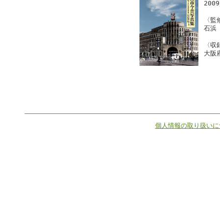
200
〈監
石浜
〈収
大阪
個人情報の取り扱いに