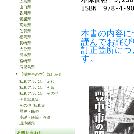
広島県
ISBN 978-4-90
山口県
香川県
愛媛県
高知県
本書の内容に
佐賀県
福岡県
謹んでお詫び
長崎県
訂正箇所につ
大分県
熊本県
す。
宮崎県
鹿児島県
【樹林舎の本】既刊紹介
写真アルバム「昭和」
写真アルバム「今昔」
写真アルバム その他
今昔写真集
その他 写真集
歴史・民俗
小説・随筆・評論
環境問題
お問い合わせ