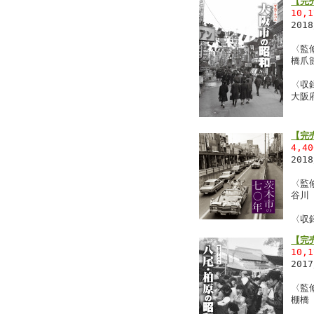
【完
10,
201
〈監
橋爪
〈収
大阪
【完
4,4
201
〈監
谷川
〈収
【完
10,
201
〈監
棚橋