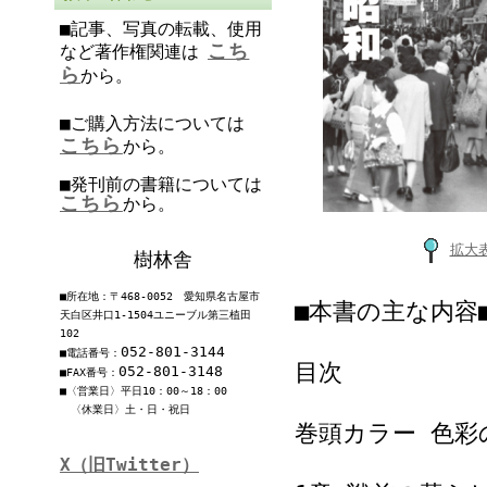
■記事、写真の転載、使用
こち
など著作権関連は
ら
から。
■ご購入方法については
こちら
から。
■発刊前の書籍については
こちら
から。
拡大
樹林舎
■所在地：〒468-0052 愛知県名古屋市
■本書の主な内容
天白区井口1-1504ユニーブル第三植田
102
052-801-3144
■電話番号：
目次
052-801-3148
■FAX番号：
■〈営業日〉平日10：00～18：00
〈休業日〉土・日・祝日
巻頭カラー 色彩
X（旧Twitter）