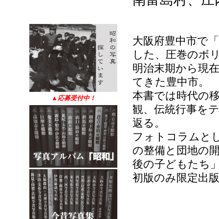
大阪府豊中市で「
した、圧巻のボ
明治末期から現
てきた豊中市。
本書では時代の
▲
応募受付中！
観、伝統行事をテ
返る。
フォトコラムと
の整備と団地の
後の子どもたち
初版のみ限定出