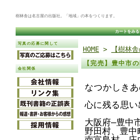
樹林舎は名古屋の出版社。「地域」の本をつくります。
カートをみる
写真の応募に関して
HOME
>
【樹林舎
【完売】豊中市の
会社関係
なつかしきあ
心に残る思い
大阪府―豊中
野田村、豊中
南富島村、庄