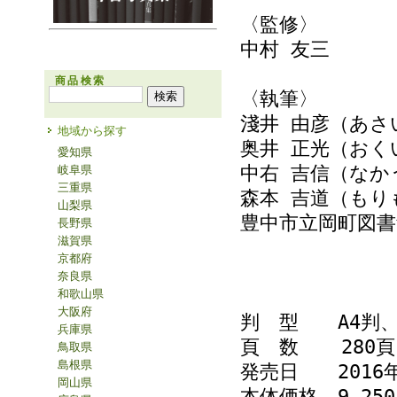
〈監修〉
中村 友三
商品検索
〈執筆〉
淺井 由彦（あさ
地域から探す
奥井 正光（おく
愛知県
中右 吉信（なか
岐阜県
三重県
森本 吉道（もり
山梨県
豊中市立岡町図書
長野県
滋賀県
京都府
奈良県
和歌山県
大阪府
判 型 A4判
兵庫県
頁 数 280頁
鳥取県
島根県
発売日 2016
岡山県
本体価格 9,2