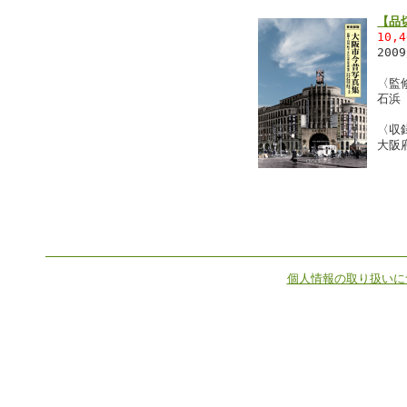
【品
10,
200
〈監
石浜
〈収
大阪
個人情報の取り扱いに