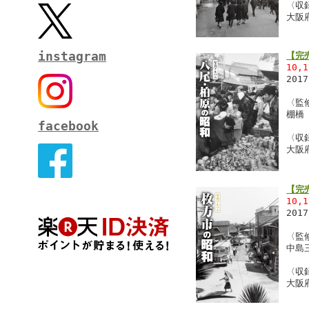
〈収
大阪
instagram
【完
10,
201
〈監
棚橋
facebook
〈収
大阪
【完
10,
201
〈監
中島
〈収
大阪