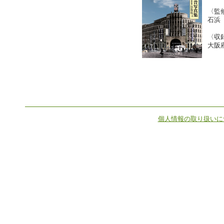
〈監
石浜
〈収
大阪
個人情報の取り扱いに