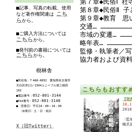
第７章◆民俗Ⅰ 社寺と
■記事、写真の転載、使用
第８章◆民俗Ⅱ 子ど
こち
など著作権関連は
第９章◆教育 思い出
ら
から。
交通… ……………………
■ご購入方法については
市域の変遷… …………
こちら
から。
略年表… …………………
■発刊前の書籍については
監修・執筆者／写真
こちら
から。
協力者および資料提
樹林舎
■所在地：〒468-0052 愛知県名古屋市
天白区井口1-1504ユニーブル第三植田
こちらもおすす
102
052-801-3144
■電話番号：
【完
052-801-3148
■FAX番号：
10,
■〈営業日〉平日10：00～18：00
201
〈休業日〉土・日・祝日
〈監
橋爪
X（旧Twitter）