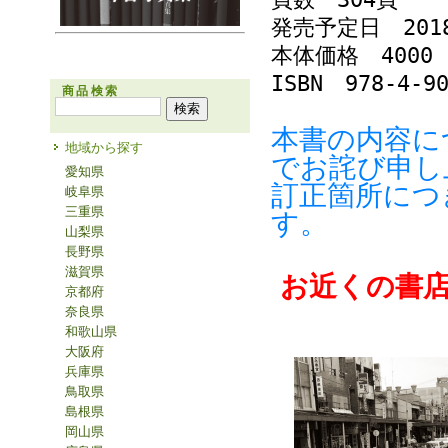
発売予定日 201
本体価格 4000
ISBN 978-4-90
商品検索
本書の内容に
地域から探す
でお詫び申し
愛知県
訂正箇所につ
岐阜県
三重県
す。
山梨県
長野県
滋賀県
お近くの書
京都府
奈良県
和歌山県
大阪府
兵庫県
鳥取県
島根県
岡山県