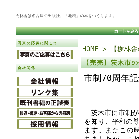
樹林舎は名古屋の出版社。「地域」の本をつくります。
カートをみる
写真の応募に関して
HOME
>
【樹林舎
【完売】茨木市の
会社関係
市制70周年記
茨木市に市制が
を知り、平和の
ます。またこの
れましたが、こ