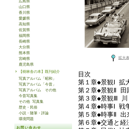
広島県
山口県
香川県
愛媛県
高知県
佐賀県
福岡県
長崎県
大分県
熊本県
拡大
宮崎県
鹿児島県
【樹林舎の本】既刊紹介
目次
写真アルバム「昭和」
第１章◆景観Ⅰ 拡大
写真アルバム「今昔」
第２章◆景観Ⅱ 田園の
写真アルバム その他
今昔写真集
第３章◆景観Ⅲ 川と
その他 写真集
第４章◆時事Ⅰ 戦争
歴史・民俗
小説・随筆・評論
第５章◆時事Ⅱ 出来
環境問題
第６章◆交通と経済
お問い合わせ