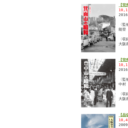
【完
10,
201
〈監
能登
〈収
大阪
【完
10,
201
〈監
中村
〈収
大阪
【品
10,
200