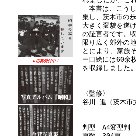
本書は、こうし
集し、茨木市の
大きく変貌を遂げ
の証言者です。
限り広く郊外の
とにより、家族
ー口絵には60余
▲
応募受付中！
を収録しました
〈監修〉
谷川 進（茨木市
判型 A4変型判
頁数 304頁