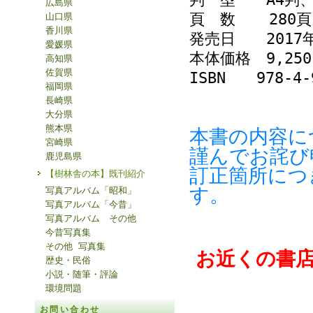
広島県
頁 数 280頁
山口県
香川県
発売日 2017年
愛媛県
本体価格 9,2
高知県
佐賀県
ISBN 978-4-9
福岡県
長崎県
大分県
熊本県
本書の内容に
宮崎県
謹んでお詫び
鹿児島県
訂正箇所につ
【樹林舎の本】既刊紹介
す。
写真アルバム「昭和」
写真アルバム「今昔」
写真アルバム その他
今昔写真集
その他 写真集
お近くの書
歴史・民俗
小説・随筆・評論
環境問題
お問い合わせ