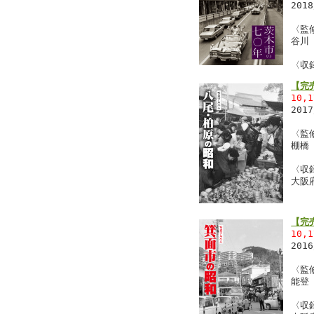
201
〈監
谷川
〈収
【完
10,
201
〈監
棚橋
〈収
大阪
【完
10,
201
〈監
能登
〈収