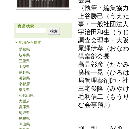
〈執筆・編集協力
上谷勝己（うえ
事・一般社団法
商品検索
宇治田和生（う
調査会理事・大阪
地域から探す
尾縄伊孝（おな
愛知県
倶楽部会長
岐阜県
三重県
高見彰彦（たか
山梨県
廣橋一晃（ひろ
長野県
滋賀県
局管理薬剤師・社
京都府
三宅俊隆（みや
奈良県
毛利信二（もう
和歌山県
大阪府
む会事務局
兵庫県
鳥取県
島根県
岡山県
判 型 A4判