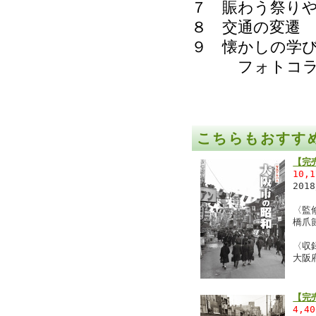
７ 賑わう祭り
８ 交通の変遷
９ 懐かしの学
フォトコラム
こちらもおすす
【完
10,
201
〈監
橋爪
〈収
大阪
【完
4,4