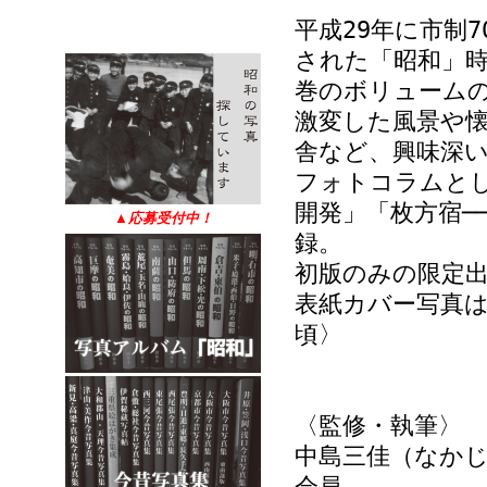
平成29年に市制
された「昭和」時
巻のボリューム
激変した風景や
舎など、興味深
フォトコラムと
開発」「枚方宿─
▲
応募受付中！
録。
初版のみの限定
表紙カバー写真は
頃〉
〈監修・執筆〉
中島三佳（なかじ
会員