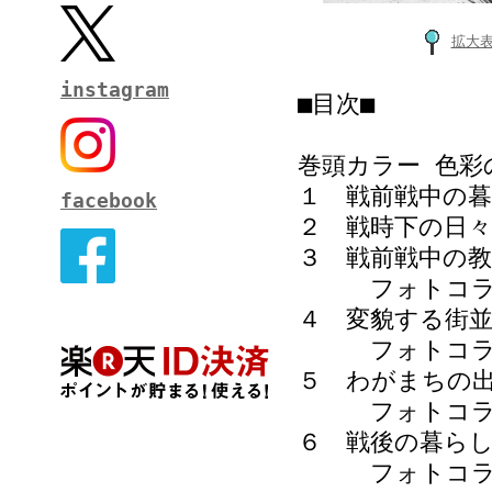
拡大
instagram
■目次■
巻頭カラー 色彩
１ 戦前戦中の
facebook
２ 戦時下の日々
３ 戦前戦中の教
フォトコラム 
４ 変貌する街
フォトコラム
５ わがまちの
フォトコラム
６ 戦後の暮ら
フォトコラム