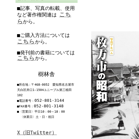
■記事、写真の転載、使用
こち
など著作権関連は
ら
から。
■ご購入方法については
こちら
から。
■発刊前の書籍については
こちら
から。
樹林舎
■所在地：〒468-0052 愛知県名古屋市
天白区井口1-1504ユニーブル第三植田
102
052-801-3144
■電話番号：
052-801-3148
■FAX番号：
■〈営業日〉平日10：00～18：00
〈休業日〉土・日・祝日
X（旧Twitter）