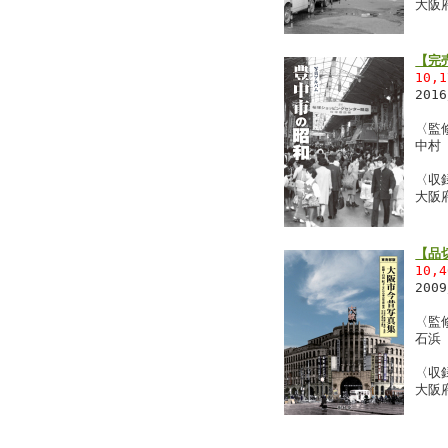
大阪
【完
10,
201
〈監
中村
〈収
大阪
【品
10,
200
〈監
石浜
〈収
大阪