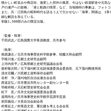
懐かしい町並みや商店街、激変した郊外の風景、今はない鉄道駅舎や元気な
戸の瀬戸への架橋」「港と航路の情景」など、当地独特の事象は、フォトコ
また、呉・江田島の昭和時代を語るうえで欠かせない「海軍」関係は、1章
細な解説を加えている。
初版1,500部のみの限定出版。
〈監修・執筆〉
千田武志／広島国際大学客員教授、呉市参与
〈執筆〉
相原謙次／元呉市海事歴史科学館参事、戦艦大和会顧問
宇根川進／広郷土史研究会顧問
上河内良平／広島県郷土史研究協議会会長
柴村敬次郎／元下蒲刈町文化財保護委員会委員長、元下蒲刈郵便局長
清水完爾／川尻郷土資料保存会顧問
谷村 浄／蒲刈地区自治会連合会会長
西道定弘／呉市豊浜市民センター副センター長
羽根祥晴／天応町歴史研究会会員
松下 宏／呉市文化財保護委員会委員
道岡尚生／呉市海事歴史科学館学芸課学芸員
前田義信／大長自治会副会長
村尾征之／村尾昌文堂、重伝建を考える会会長
山田賢一／安浦町まちづくり協議会副会長