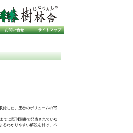
｜
お問い合せ
｜
サイトマップ
を収録した、圧巻のボリュームの写
までに既刊類書で発表されていな
によるわかりやすい解説を付け、ペ