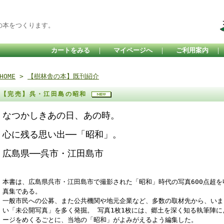
の本をつくります。
カートをみる
｜
マイページへ
｜
ご利用案内
HOME
>
【樹林舎の本】既刊紹介
【完売】呉・江田島の昭和
なつかしきあの日、あの時。
心に残る思い出──「昭和」。
広島県──呉市・江田島市
本書は、広島県呉市・江田島市で撮影された「昭和」時代の写真600点超
真集である。
一般市民への公募、また公共機関や地元企業など、多数の取材先から、いま
い「未公開写真」を多く発掘。 写真1枚1枚には、郷土を深く知る執筆陣
ージをめくるごとに、当地の「昭和」がよみがえるよう編集した。