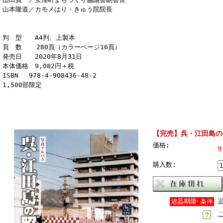
山本隆道／カモメはり・きゅう院院長
判 型 A4判、上製本
頁 数 280頁（カラーページ16頁）
発売日 2020年8月31日
本体価格 9,082円＋税
ISBN 978-4-908436-48-2
1,500部限定
【完売】呉・江田島の
価格:
9
購入数: