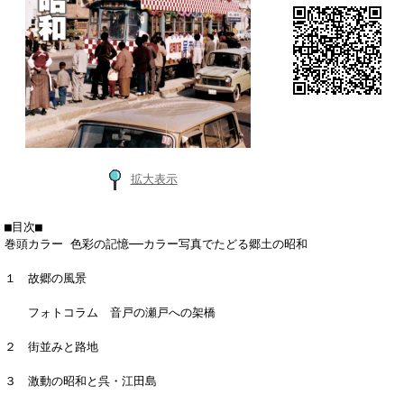
拡大表示
■目次■
巻頭カラー 色彩の記憶──カラー写真でたどる郷土の昭和
１ 故郷の風景
フォトコラム 音戸の瀬戸への架橋
２ 街並みと路地
３ 激動の昭和と呉・江田島