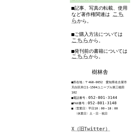
■記事、写真の転載、使用
こち
など著作権関連は
ら
から。
■ご購入方法については
こちら
から。
■発刊前の書籍については
こちら
から。
樹林舎
■所在地：〒468-0052 愛知県名古屋市
天白区井口1-1504ユニーブル第三植田
102
052-801-3144
■電話番号：
052-801-3148
■FAX番号：
■〈営業日〉平日10：00～18：00
〈休業日〉土・日・祝日
X（旧Twitter）