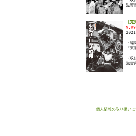
滋賀
【完
9,9
202
〈編
『東
〈収
滋賀
個人情報の取り扱いに