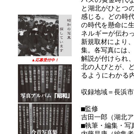
と湖北がひとつ
感じる。どの時
の時代を懸命に
ネルギーが伝わっ
新規取材により
集。各写真には
解説が付けられ
▲
応募受付中！
北の人びとが、
るようにわかる
収録地域＝長浜市
■監修
吉田一郎（湖北
■執筆・編集・写
内藤昌康（編集