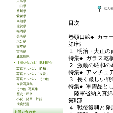
広島県
山口県
拡大
香川県
愛媛県
高知県
目次
佐賀県
福岡県
巻頭口絵◆ カラ
長崎県
大分県
第Ⅰ部
熊本県
１ 明治・大正の
宮崎県
鹿児島県
特集◆ ガラス乾
【樹林舎の本】既刊紹介
２ 激動の昭和の
写真アルバム「昭和」
特集◆ アマチュ
写真アルバム「今昔」
３ 長く厳しい戦
写真アルバム その他
今昔写真集
特集◆ 軍需品と
その他 写真集
「陸軍省納入真綿
歴史・民俗
小説・随筆・評論
第Ⅱ部
環境問題
４ 戦後復興と発
お問い合わせ