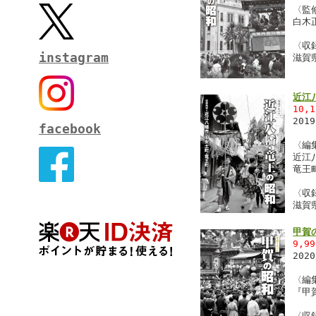
〈監
白木
〈収
instagram
滋賀
近江
10,
201
facebook
〈編
近江
竜王
〈収
滋賀
甲賀
9,9
202
〈編
『甲
〈収