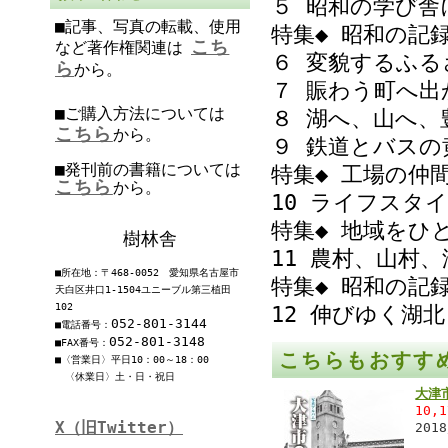
５ 昭和の学び舎
■記事、写真の転載、使用
特集◆ 昭和の記
こち
など著作権関連は
６ 変貌するふる
ら
から。
７ 賑わう町へ出
■ご購入方法については
８ 湖へ、山へ、
こちら
から。
９ 鉄道とバスの
■発刊前の書籍については
特集◆ 工場の仲
こちら
から。
10 ライフスタ
特集◆ 地域をひ
樹林舎
11 農村、山村
■所在地：〒468-0052 愛知県名古屋市
特集◆ 昭和の記
天白区井口1-1504ユニーブル第三植田
102
12 伸びゆく湖
052-801-3144
■電話番号：
052-801-3148
■FAX番号：
こちらもおすす
■〈営業日〉平日10：00～18：00
〈休業日〉土・日・祝日
大津
10,
X（旧Twitter）
201