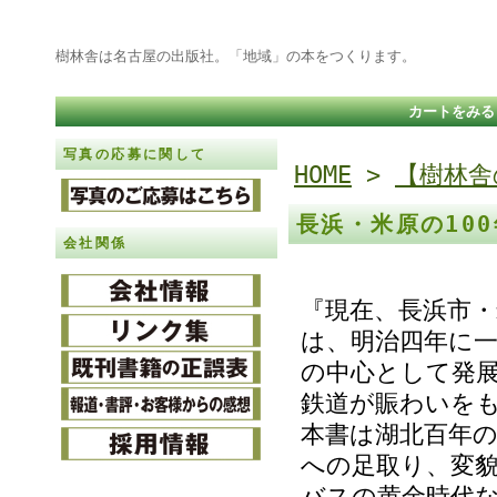
樹林舎は名古屋の出版社。「地域」の本をつくります。
カートをみる
写真の応募に関して
HOME
>
【樹林舎
長浜・米原の10
会社関係
『現在、長浜市
は、明治四年に
の中心として発
鉄道が賑わいを
本書は湖北百年
への足取り、変
バスの黄金時代