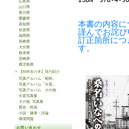
広島県
山口県
香川県
愛媛県
本書の内容に
高知県
謹んでお詫び
佐賀県
福岡県
訂正箇所につ
長崎県
す。
大分県
熊本県
宮崎県
鹿児島県
【樹林舎の本】既刊紹介
写真アルバム「昭和」
写真アルバム「今昔」
写真アルバム その他
今昔写真集
その他 写真集
歴史・民俗
小説・随筆・評論
環境問題
お問い合わせ