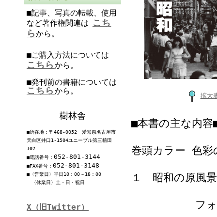
■記事、写真の転載、使用
こち
など著作権関連は
ら
から。
■ご購入方法については
こちら
から。
■発刊前の書籍については
こちら
から。
拡大
樹林舎
■本書の主な内容
■所在地：〒468-0052 愛知県名古屋市
天白区井口1-1504ユニーブル第三植田
巻頭カラー 色彩
102
052-801-3144
■電話番号：
052-801-3148
■FAX番号：
■〈営業日〉平日10：00～18：00
１ 昭和の原風景
〈休業日〉土・日・祝日
フォトコラ
X（旧Twitter）