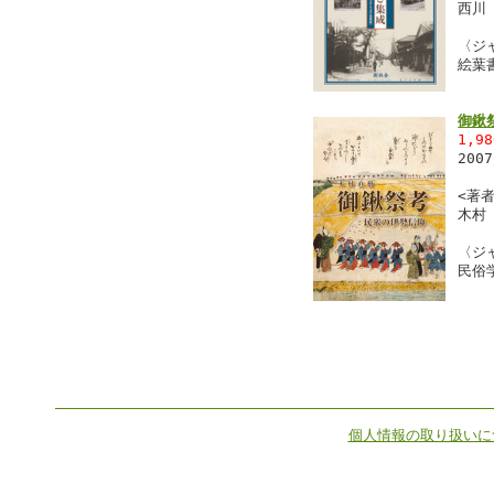
西川
〈ジ
絵葉
御鍬
1,9
200
<著者
木村
〈ジ
民俗
個人情報の取り扱いに