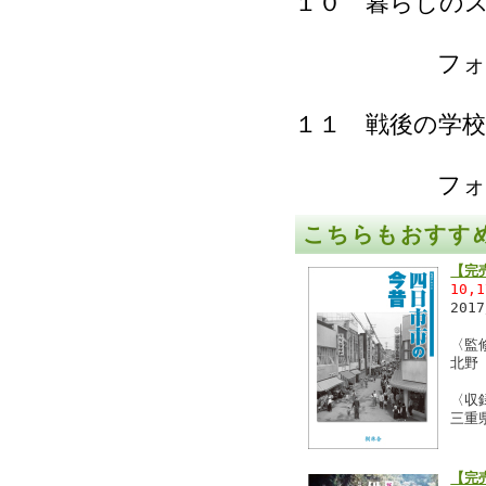
１０ 暮らしの
フォトコラ
１１ 戦後の学校
フォトコラ
こちらもおすす
【完
10,
201
〈監
北野
〈収
三重
【完