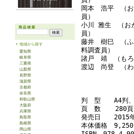
岡本 浩平 （お
員）
小川 雅生 （お
商品検索
員）
藤井 樹巳 （ふ
地域から探す
料調査員）
愛知県
諸戸 靖 （もろ
岐阜県
三重県
渡辺 尚登 （わ
山梨県
長野県
滋賀県
京都府
奈良県
判 型 A4判
和歌山県
大阪府
頁 数 280頁
兵庫県
発売日 2015
鳥取県
島根県
本体価格 9,2
岡山県
ISBN 978-4-90