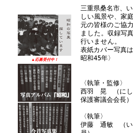
三重県桑名市、
しい風景や、家
元の皆様のご協
ました。収録写真
行いません。
表紙カバー写真
昭和45年〉
▲
応募受付中！
〈執筆・監修〉
西羽 晃 （にし
保護審議会会長）
〈執筆〉
伊藤 通敏 （い
員）