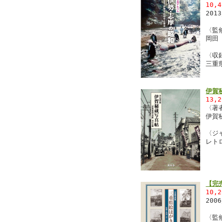
10,
201
〈監
岡田
〈収
三重
伊賀
13,
〈著
伊賀
〈ジ
レト
【完
10,
200
〈監