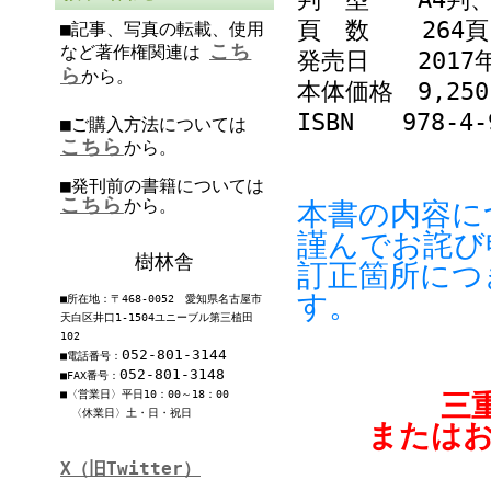
頁 数 264頁
■記事、写真の転載、使用
こち
など著作権関連は
発売日 2017年
ら
から。
本体価格 9,2
ISBN 978-4-9
■ご購入方法については
こちら
から。
■発刊前の書籍については
こちら
から。
本書の内容に
謹んでお詫び
樹林舎
訂正箇所につ
す。
■所在地：〒468-0052 愛知県名古屋市
天白区井口1-1504ユニーブル第三植田
102
052-801-3144
■電話番号：
052-801-3148
■FAX番号：
■〈営業日〉平日10：00～18：00
三
〈休業日〉土・日・祝日
または
X（旧Twitter）