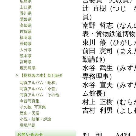
広島県
辻 直樹（つじ 
山口県
香川県
員）
愛媛県
南野 哲志（なん
高知県
佐賀県
表・貨物鉄道博物
福岡県
東川 修（ひが
長崎県
前田 憲司（まえ
大分県
熊本県
勤講師）
宮崎県
水谷 武生（みず
鹿児島県
専務理事）
【樹林舎の本】既刊紹介
写真アルバム「昭和」
水谷 宣夫（みず
写真アルバム「今昔」
ム館長）
写真アルバム その他
村上 正樹（むら
今昔写真集
その他 写真集
吉村 利男（よし
歴史・民俗
小説・随筆・評論
環境問題
判 型 A4判
お問い合わせ