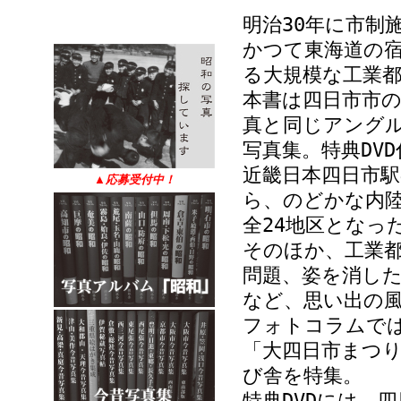
明治30年に市制
かつて東海道の
る大規模な工業
本書は四日市市
真と同じアング
写真集。特典DVD
近畿日本四日市
▲
応募受付中！
ら、のどかな内陸
全24地区となっ
そのほか、工業
問題、姿を消し
など、思い出の
フォトコラムで
「大四日市まつ
び舎を特集。
特典DVDには、