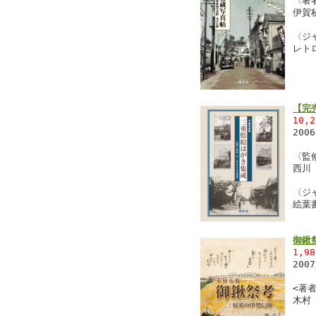
〈著
伊賀
〈ジ
レト
【完
10,
200
〈監
西川
〈ジ
絵葉
御鍬
1,9
200
<著者
木村