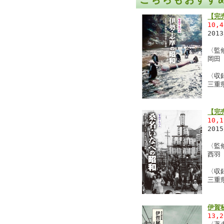
【完
10,
201
〈監
岡田
〈収
三重
【完
10,
201
〈監
西羽
〈収
三重
伊賀
13,