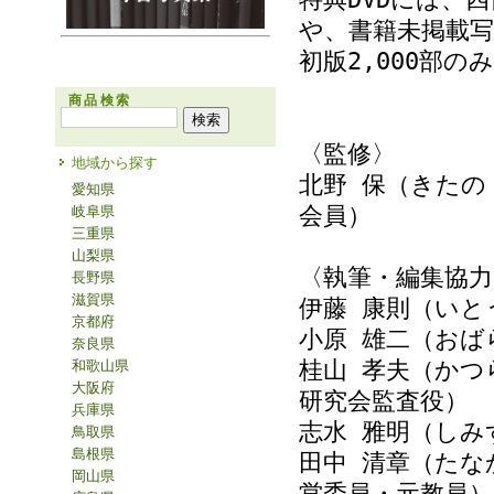
や、書籍未掲載写
初版2,000部
商品検索
〈監修〉
地域から探す
北野 保（きたの
愛知県
会員）
岐阜県
三重県
山梨県
〈執筆・編集協力
長野県
滋賀県
伊藤 康則（いと
京都府
小原 雄二（おば
奈良県
桂山 孝夫（かつ
和歌山県
大阪府
研究会監査役）
兵庫県
志水 雅明（しみ
鳥取県
島根県
田中 清章（たな
岡山県
営委員・元教員）