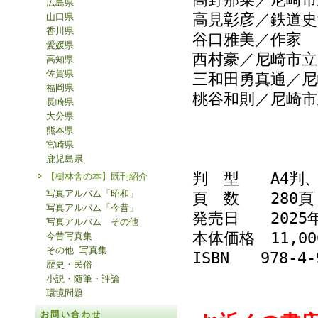
広島県
高見彰彦／鉄道史
山口県
香川県
谷口雅美／作家
愛媛県
西村豪／尼崎市
高知県
佐賀県
三和田勇真通／尼
福岡県
桃谷和則／尼崎市
長崎県
大分県
熊本県
宮崎県
鹿児島県
判 型 A4判
【樹林舎の本】既刊紹介
写真アルバム「昭和」
頁 数 280頁
写真アルバム「今昔」
発売日 2025年
写真アルバム その他
本体価格 11,00
今昔写真集
その他 写真集
ISBN 978-4-9
歴史・民俗
小説・随筆・評論
環境問題
お問い合わせ