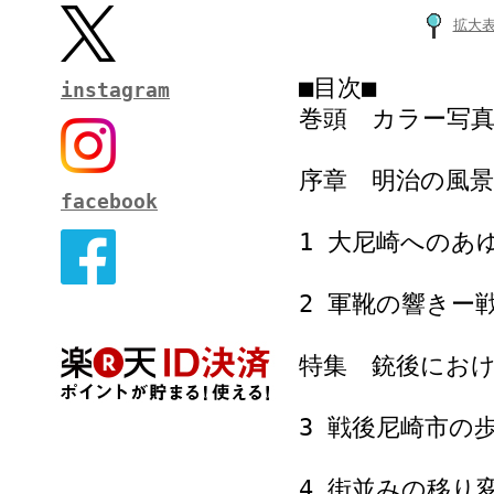
拡大
■目次■
instagram
巻頭 カラー写
序章 明治の風景
facebook
1 大尼崎へのあ
2 軍靴の響きー
特集 銃後にお
3 戦後尼崎市の
4 街並みの移り