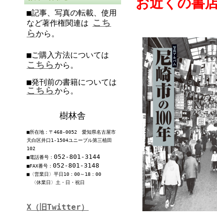
お近くの書
■記事、写真の転載、使用
こち
など著作権関連は
ら
から。
■ご購入方法については
こちら
から。
■発刊前の書籍については
こちら
から。
樹林舎
■所在地：〒468-0052 愛知県名古屋市
天白区井口1-1504ユニーブル第三植田
102
052-801-3144
■電話番号：
052-801-3148
■FAX番号：
■〈営業日〉平日10：00～18：00
〈休業日〉土・日・祝日
X（旧Twitter）