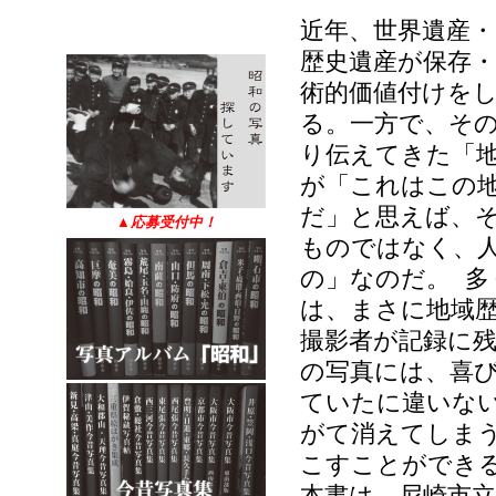
近年、世界遺産
歴史遺産が保存
術的価値付けを
る。一方で、そ
り伝えてきた「
が「これはこの
だ」と思えば、
▲
応募受付中！
ものではなく、
の」なのだ。 
は、まさに地域
撮影者が記録に
の写真には、喜
ていたに違いな
がて消えてしま
こすことができ
本書は、尼崎市