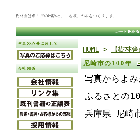
樹林舎は名古屋の出版社。「地域」の本をつくります。
カートをみる
写真の応募に関して
HOME
>
【樹林舎
尼崎市の100年
会社関係
写真からよみ
ふるさとの1
兵庫県―尼崎