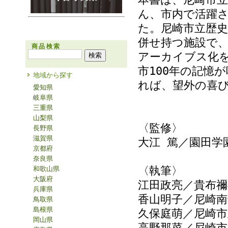
ん、市内で活躍
た。尼崎市立歴
併せ持つ施設で
商品検索
アーカイブス化
市100年の記憶
地域から探す
れば、望外の喜
愛知県
岐阜県
三重県
山梨県
〈監修〉
長野県
滋賀県
大江 篤／園田学
京都府
奈良県
〈執筆〉
和歌山県
大阪府
江田政亮／貴布禰
兵庫県
香山明子／尼崎南
鳥取県
島根県
久保庭萌／尼崎
岡山県
高野那菜／尼崎