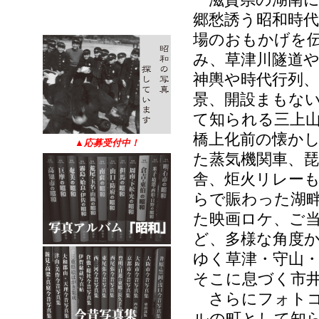
郷愁誘う昭和時代
場のおもかげを
み、草津川隧道
神輿や時代行列
景、開設まもな
て知られる三上
橋上化前の懐か
▲
応募受付中！
た蒸気機関車、
舎、炬火リレー
らで賑わった湖
た映画ロケ、ご
ど、多様な角度
ゆく草津・守山
そこに息づく市
さらにフォトコ
ルの町として知