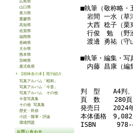
広島県
■執筆（敬称略・
山口県
香川県
岩間 一水（草
愛媛県
大西 稔子（栗
高知県
佐賀県
行俊 勉 （野
福岡県
渡邊 勇祐（守
長崎県
大分県
熊本県
■執筆・編集・写
宮崎県
内藤 昌康（編
鹿児島県
【樹林舎の本】既刊紹介
写真アルバム「昭和」
写真アルバム「今昔」
判 型 A4判
写真アルバム その他
頁 数 280頁
今昔写真集
その他 写真集
発売日 2024年
歴史・民俗
本体価格 9,0
小説・随筆・評論
環境問題
ISBN 978-4-
お問い合わせ