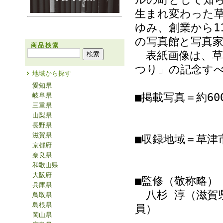
生まれ変わった
ゆみ、創業から1
の写真館と写真
商品検索
表紙画像は、草
つり」の記念す
地域から探す
愛知県
■掲載写真＝約60
岐阜県
三重県
山梨県
長野県
滋賀県
■収録地域＝草津
京都府
奈良県
和歌山県
大阪府
■監修（敬称略）
兵庫県
八杉 淳（滋賀
鳥取県
島根県
員）
岡山県