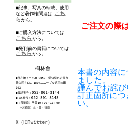
■記事、写真の転載、使用
こち
など著作権関連は
ら
から。
ご注文の際
■ご購入方法については
こちら
から。
■発刊前の書籍については
こちら
から。
樹林舎
本書の内容に
ました。
■所在地：〒468-0052 愛知県名古屋市
天白区井口1-1504ユニーブル第三植田
謹んでお詫び
102
052-801-3144
訂正箇所につ
■電話番号：
052-801-3148
■FAX番号：
い。
■〈営業日〉平日10：00～18：00
〈休業日〉土・日・祝日
X（旧Twitter）