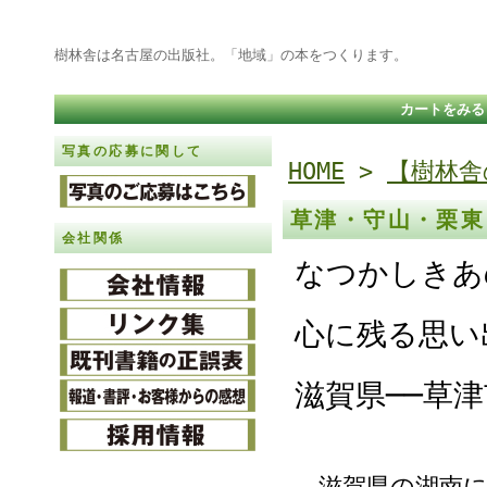
樹林舎は名古屋の出版社。「地域」の本をつくります。
カートをみる
写真の応募に関して
HOME
>
【樹林舎
草津・守山・栗
会社関係
なつかしきあ
心に残る思い
滋賀県──草津
滋賀県の湖南に