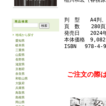
判 型 A4判
商品検索
頁 数 280頁
発売日 2024年
地域から探す
本体価格 9,0
愛知県
ISBN 978-4-9
岐阜県
三重県
山梨県
長野県
滋賀県
京都府
ご注文の際
奈良県
和歌山県
大阪府
兵庫県
鳥取県
島根県
岡山県