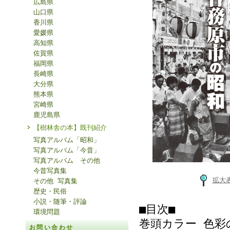
広島県
山口県
香川県
愛媛県
高知県
佐賀県
福岡県
長崎県
大分県
熊本県
宮崎県
鹿児島県
【樹林舎の本】既刊紹介
写真アルバム「昭和」
写真アルバム「今昔」
写真アルバム その他
今昔写真集
拡大
その他 写真集
歴史・民俗
小説・随筆・評論
■目次■
環境問題
巻頭カラー 色彩
お問い合わせ