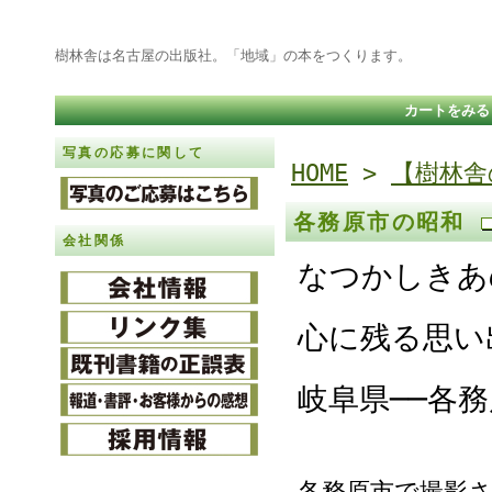
樹林舎は名古屋の出版社。「地域」の本をつくります。
カートをみる
写真の応募に関して
HOME
>
【樹林舎
各務原市の昭和
会社関係
なつかしきあ
心に残る思い
岐阜県──各
各務原市で撮影