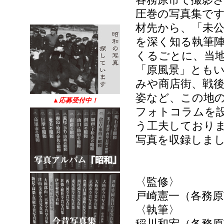
圧巻の写真集です
材先から、「未公
を深く知る執筆
くるごとに、当
「原風景」とも
みや商店街、戦
姿など、この地
▲
応募受付中！
フォトコラムを
う工夫しておりま
写真を収録しま
〈監修〉
戸崎憲一（各務原
〈執筆〉
稲川和宏（各務原