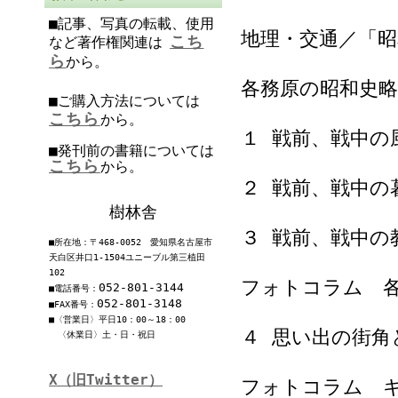
■記事、写真の転載、使用
地理・交通／「昭
こち
など著作権関連は
ら
から。
各務原の昭和史略
■ご購入方法については
こちら
から。
１ 戦前、戦中の
■発刊前の書籍については
こちら
から。
２ 戦前、戦中の
樹林舎
３ 戦前、戦中の
■所在地：〒468-0052 愛知県名古屋市
天白区井口1-1504ユニーブル第三植田
102
フォトコラム 
052-801-3144
■電話番号：
052-801-3148
■FAX番号：
■〈営業日〉平日10：00～18：00
４ 思い出の街角
〈休業日〉土・日・祝日
X（旧Twitter）
フォトコラム キ