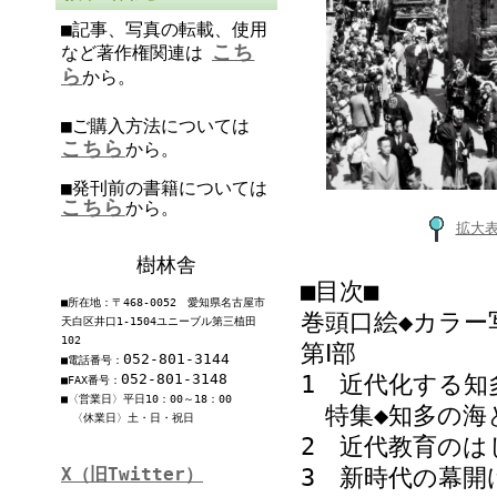
■記事、写真の転載、使用
こち
など著作権関連は
ら
から。
■ご購入方法については
こちら
から。
■発刊前の書籍については
こちら
から。
拡大
樹林舎
■目次■
■所在地：〒468-0052 愛知県名古屋市
巻頭口絵◆カラー
天白区井口1-1504ユニーブル第三植田
102
第Ⅰ部
052-801-3144
■電話番号：
052-801-3148
1 近代化する知
■FAX番号：
■〈営業日〉平日10：00～18：00
特集◆知多の海
〈休業日〉土・日・祝日
2 近代教育のは
X（旧Twitter）
3 新時代の幕開