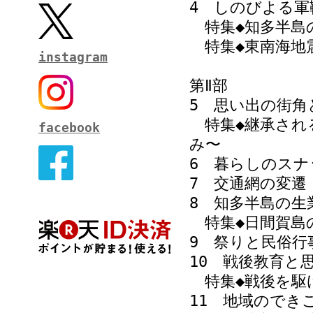
4 しのびよる軍
特集◆知多半島
特集◆東南海地
instagram
第Ⅱ部
5 思い出の街角
特集◆継承され
facebook
み〜
6 暮らしのスナ
7 交通網の変遷
8 知多半島の生
特集◆日間賀島
9 祭りと民俗行
10 戦後教育と
特集◆戦後を駆
11 地域のでき