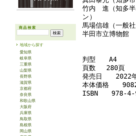
竹内 進（知多
ン）
馬場信雄（一般社
商品検索
半田市立博物館
地域から探す
愛知県
判型 A4
岐阜県
三重県
頁数 280頁
山梨県
発売日 2022年
長野県
滋賀県
本体価格 908
京都府
ISBN 978-4-9
奈良県
和歌山県
大阪府
兵庫県
鳥取県
島根県
岡山県