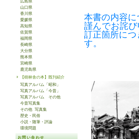
広島県
山口県
香川県
本書の内容に
愛媛県
謹んでお詫び
高知県
訂正箇所につ
佐賀県
福岡県
す。
長崎県
大分県
熊本県
宮崎県
鹿児島県
【樹林舎の本】既刊紹介
写真アルバム「昭和」
写真アルバム「今昔」
写真アルバム その他
今昔写真集
その他 写真集
歴史・民俗
小説・随筆・評論
環境問題
お問い合わせ