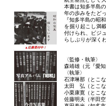
本書は知多半島の
年の歩みをたどっ
『知多半島の昭
を掘り起こし満
付けられ、ビジ
らしぶりが深く
▲
応募受付中！
〈監修・執筆〉
森靖雄（元『愛知
〈執筆〉
石津琳那（とこ
太田 弘（とこ
小栗康寛（とこ
佐藤明夫（半田
真田泰光（知多市