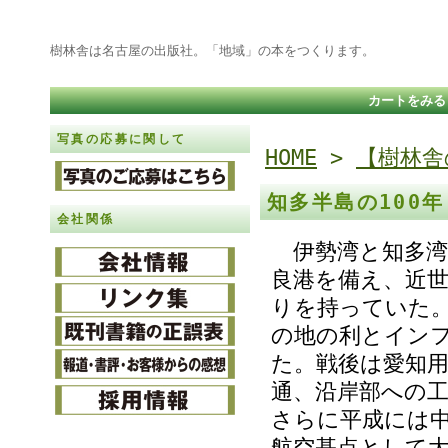
樹林舎は名古屋の出版社。「地域」の本をつくります。
カートをみる
写真の応募に関して
HOME
>
【樹林舎
知多半島の100
会社関係
伊勢湾と知多湾
良港を備え、近
りを持っていた
の地の利とイン
た。戦後は愛知
通、沿岸部への
さらに平成には
航空基点として