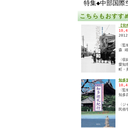
特集◆中部国際
こちらもおすす
【完
10,
201
〈監
森 
〈収
愛知
町・
知多
10,
〈監
知多
〈ジ
民俗