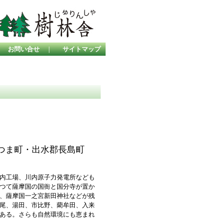
｜
お問い合せ
｜
サイトマップ
つま町・出水郡長島町
内工場、川内原子力発電所なども
つて薩摩国の国衙と国分寺が置か
、薩摩国一之宮新田神社などが残
尾、湯田、市比野、藺牟田、入来
ある。さらも自然環境にも恵まれ