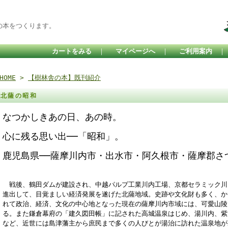
の本をつくります。
カートをみる
｜
マイページへ
｜
ご利用案内
HOME
>
【樹林舎の本】既刊紹介
北薩の昭和
なつかしきあの日、あの時。
心に残る思い出──「昭和」。
鹿児島県──薩摩川内市・出水市・阿久根市・薩摩郡さ
戦後、鶴田ダムが建設され、中越パルプ工業川内工場、京都セラミック川
進出して、目覚ましい経済発展を遂げた北薩地域。史跡や文化財も多く、か
れて政治、経済、文化の中心地となった現在の薩摩川内市域には、可愛山陵
る。また鎌倉幕府の「建久図田帳」に記された高城温泉はじめ、湯川内、紫
など、近世には島津藩主から庶民まで多くの人びとが湯治に訪れた温泉地が