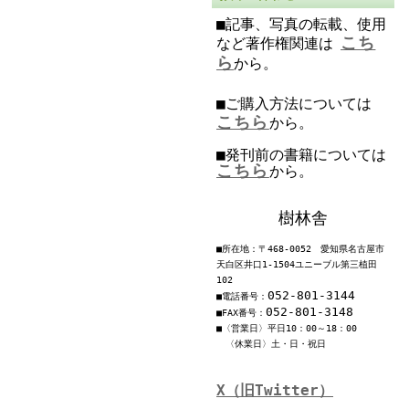
■記事、写真の転載、使用
こち
など著作権関連は
ら
から。
■ご購入方法については
こちら
から。
■発刊前の書籍については
こちら
から。
樹林舎
■所在地：〒468-0052 愛知県名古屋市
天白区井口1-1504ユニーブル第三植田
102
052-801-3144
■電話番号：
052-801-3148
■FAX番号：
■〈営業日〉平日10：00～18：00
〈休業日〉土・日・祝日
X（旧Twitter）