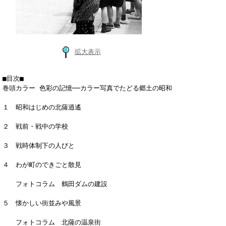
拡大表示
■目次■
巻頭カラー 色彩の記憶──カラー写真でたどる郷土の昭和
１ 昭和はじめの北薩逍遙
２ 戦前・戦中の学校
３ 戦時体制下の人びと
４ わが町のできごと散見
フォトコラム 鶴田ダムの建設
５ 懐かしい街並みや風景
フォトコラム 北薩の温泉街