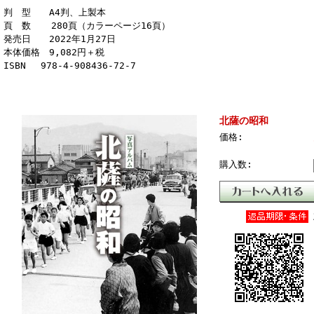
判 型 A4判、上製本
頁 数 280頁（カラーページ16頁）
発売日 2022年1月27日
本体価格 9,082円＋税
ISBN 978-4-908436-72-7
北薩の昭和
価格:
購入数: