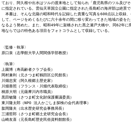
ており、阿久根や出水はツルの渡来地として知られ「鹿児島県のツル及びそ
に指定されている。雲仙天草国立公園に指定された長島町の海岸部は絶景で
本書は、そんな北薩の昭和時代を記録した貴重な写真を600点以上収録、
して、ページをめくるたびに六十余年の間に移り変わってきた地域の姿をた
なるよう努めた。また、昭和49年に架橋された黒之瀬戸大橋や、同62年に
地ならではの特色ある項目をフォトコラムとして収録している。
〈監修・執筆〉
原口泉（志學館大学人間関係学部教授）
〈執筆〉
上園博（寿高齢者クラブ会長）
岡村兼利（元さつま町鶴田区公民館長）
川畑忠実（阿久根郷土歴史家）
川畑善照（フランス・川畑代表取締役）
桐原大明（元薩摩川内市職員）
黒田敏隆（さつま町文化財保護審議委員）
東川隆太郎（NPO 法人かごしま探検の会代表理事）
肱岡隆夫（出水歴史研究会事務局長）
三浦哲郎（さつま町郷土史研究会会長）
山崎友喜（元長島町歴史民俗資料館館長）