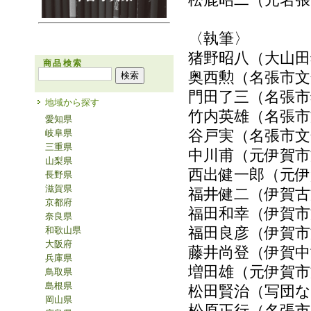
〈執筆〉
猪野昭八（大山
商品検索
奥西勲（名張市文
門田了三（名張市
地域から探す
竹内英雄（名張市
愛知県
谷戸実（名張市文
岐阜県
三重県
中川甫（元伊賀市
山梨県
西出健一郎（元伊
長野県
滋賀県
福井健二（伊賀古
京都府
福田和幸（伊賀市
奈良県
福田良彦（伊賀市
和歌山県
大阪府
藤井尚登（伊賀中
兵庫県
増田雄（元伊賀市
鳥取県
島根県
松田賢治（写団
岡山県
松原正行（名張市