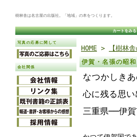
樹林舎は名古屋の出版社。「地域」の本をつくります。
カートをみる
写真の応募に関して
HOME
>
【樹林舎
伊賀・名張の昭
会社関係
なつかしきあ
心に残る思い
三重県──伊
かつて伊賀国で