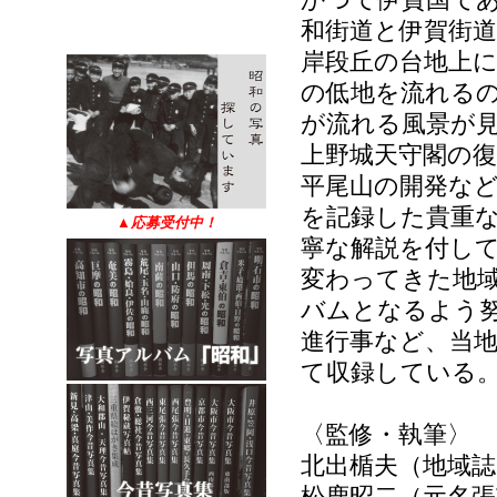
和街道と伊賀街
岸段丘の台地上
の低地を流れる
が流れる風景が
上野城天守閣の
平尾山の開発な
を記録した貴重な
▲
応募受付中！
寧な解説を付し
変わってきた地
バムとなるよう
進行事など、当
て収録している
〈監修・執筆〉
北出楯夫（地域誌
松鹿昭二（元名張