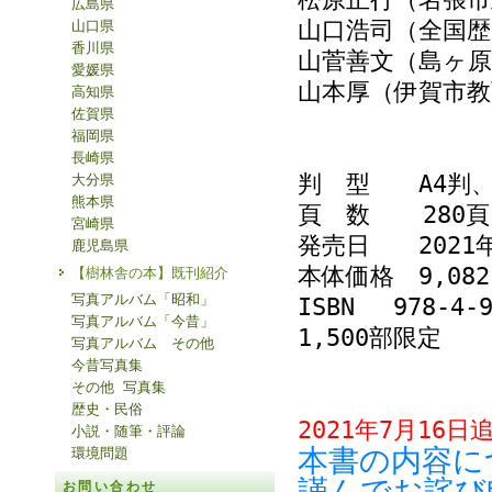
広島県
山口浩司（全国歴
山口県
香川県
山菅善文（島ヶ原
愛媛県
山本厚（伊賀市教
高知県
佐賀県
福岡県
長崎県
判 型 A4判
大分県
熊本県
頁 数 280頁
宮崎県
発売日 2021年
鹿児島県
本体価格 9,0
【樹林舎の本】既刊紹介
写真アルバム「昭和」
ISBN 978-4-9
写真アルバム「今昔」
1,500部限定
写真アルバム その他
今昔写真集
その他 写真集
歴史・民俗
2021年7月16日
小説・随筆・評論
本書の内容に
環境問題
謹んでお詫び
お問い合わせ