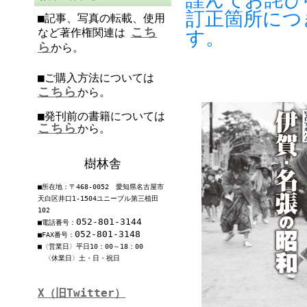
訂正箇所につ
■記事、写真の転載、使用
こち
など著作権関連は
す。
ら
から。
■ご購入方法については
こちら
から。
■発刊前の書籍については
こちら
から。
樹林舎
■所在地：〒468-0052 愛知県名古屋市
天白区井口1-1504ユニーブル第三植田
102
052-801-3144
■電話番号：
052-801-3148
■FAX番号：
■〈営業日〉平日10：00～18：00
〈休業日〉土・日・祝日
X（旧Twitter）