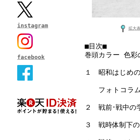
instagram
拡大
■目次■
巻頭カラー 色彩
facebook
１ 昭和はじめの
フォトコラム 
２ 戦前･戦中の
３ 戦時体制下