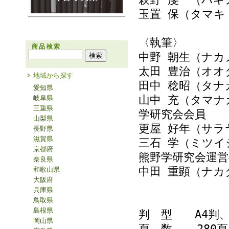
玉置 保（タマキ
〈執筆〉
商品検索
中野 朝生（ナカ
太田 豊治（オオ
地域から探す
田中 稔昭（タナ
愛知県
山中 充（タマナ
岐阜県
三重県
学研究会会員
山梨県
更屋 好年（サラ
長野県
滋賀県
三石 学（ミツイ
京都府
熊野学研究会運営
奈良県
中田 重顕（ナカ
和歌山県
大阪府
兵庫県
鳥取県
島根県
判 型 A4判
岡山県
頁 数 280頁