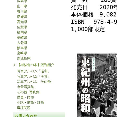
広島県
発売日 2020年
山口県
香川県
本体価格 9,0
愛媛県
ISBN 978-4-9
高知県
佐賀県
1,000部限定
福岡県
長崎県
大分県
熊本県
宮崎県
鹿児島県
【樹林舎の本】既刊紹介
写真アルバム「昭和」
写真アルバム「今昔」
写真アルバム その他
今昔写真集
その他 写真集
歴史・民俗
小説・随筆・評論
環境問題
お問い合わせ