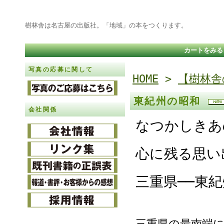
樹林舎は名古屋の出版社。「地域」の本をつくります。
カートをみる
写真の応募に関して
HOME
>
【樹林舎
東紀州の昭和
会社関係
なつかしきあ
心に残る思い
三重県──東紀
三重県の最南端