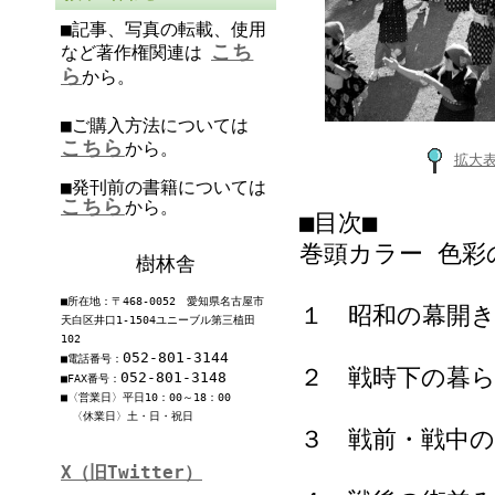
■記事、写真の転載、使用
こち
など著作権関連は
ら
から。
■ご購入方法については
こちら
から。
拡大
■発刊前の書籍については
こちら
から。
■目次■
巻頭カラー 色彩
樹林舎
■所在地：〒468-0052 愛知県名古屋市
１ 昭和の幕開
天白区井口1-1504ユニーブル第三植田
102
052-801-3144
■電話番号：
２ 戦時下の暮
052-801-3148
■FAX番号：
■〈営業日〉平日10：00～18：00
〈休業日〉土・日・祝日
３ 戦前・戦中の
X（旧Twitter）