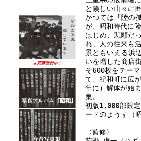
と険しい山々に
かつては「陸の
が、昭和時代に
はじめ、悲願だっ
れ、人の往来も
景ともいえる浜
いを増した商店
▲
応募受付中！
そ600枚をテー
て、紀和町に広が
年に）解体が始
集。
初版1,000部
ードのようす（昭
〈監修〉
萩野 虔一（ハギ