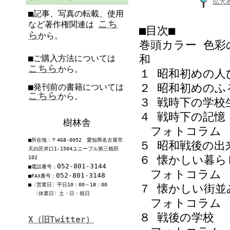
拡大
■記事、写真の転載、使用
こち
など著作権関連は
■目次■
ら
から。
巻頭カラー 色彩
和
■ご購入方法については
こちら
から。
１ 昭和初めの人
２ 昭和初めのふ
■発刊前の書籍については
こちら
から。
３ 戦時下の学校
４ 戦時下の記憶
樹林舎
フォトコラム 
■所在地：〒468-0052 愛知県名古屋市
５ 昭和戦後の出
天白区井口1-1504ユニーブル第三植田
６ 懐かしい暮ら
102
052-801-3144
■電話番号：
フォトコラム 
052-801-3148
■FAX番号：
■〈営業日〉平日10：00～18：00
７ 懐かしい街並
〈休業日〉土・日・祝日
フォトコラム 
８ 戦後の学校
X（旧Twitter）