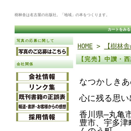
樹林舎は名古屋の出版社。「地域」の本をつくります。
カートをみる
写真の応募に関して
HOME
>
【樹林舎
【完売】中讃・西
会社関係
なつかしきあ
心に残る思い
香川県―丸亀
豊市、宇多津
んのう町