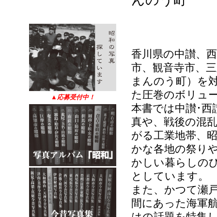
香川県の中讃、
市、観音寺市、三
まんのう町）を
た圧巻のボリュ
▲
応募受付中！
本書では中讃･西
真や、戦後の混
がる工業地帯、昭
かな各地の祭り
かしい暮らしの
としています。
また、かつて瀬
間にあった海軍
はの話題を特集