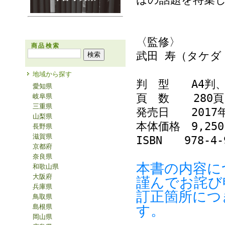
〈監修〉
商品検索
武田 寿（タケダ
地域から探す
判 型 A4判
愛知県
頁 数 280頁
岐阜県
三重県
発売日 2017年
山梨県
本体価格 9,2
長野県
滋賀県
ISBN 978-4-9
京都府
奈良県
本書の内容に
和歌山県
大阪府
謹んでお詫び
兵庫県
訂正箇所につ
鳥取県
す。
島根県
岡山県