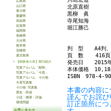
広島県
北原直樹
山口県
香川県
黒柳 眞
愛媛県
寺尾知海
高知県
佐賀県
堀江勝己
福岡県
長崎県
大分県
熊本県
判 型 A4判
宮崎県
頁 数 416頁
鹿児島県
発売日 2015
【樹林舎の本】既刊紹介
写真アルバム「昭和」
本体価格 10,
写真アルバム「今昔」
ISBN 978-4-90
写真アルバム その他
今昔写真集
その他 写真集
本書の内容に
歴史・民俗
謹んでお詫び
小説・随筆・評論
訂正箇所につ
環境問題
す。
お問い合わせ