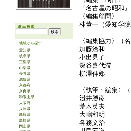
『名古屋の昭和』
〈編集顧問〉
林董一（愛知学院
商品検索
〈編集協力〉（名
地域から探す
加藤洽和
愛知県
小出見了
岐阜県
三重県
深谷喜代澄
山梨県
柳澤伸郎
長野県
滋賀県
京都府
〈執筆・編集〉（
奈良県
淺井勝彦
和歌山県
大阪府
荒木英夫
兵庫県
大嶋和明
鳥取県
島根県
各務文治
岡山県
川島宏道