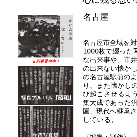
名古屋
名古屋市全域を
1000枚で綴っ
な出来事や、市
▲
応募受付中！
の出来ない懐か
の名古屋駅前の
り。また懐かし
び起こさせるよ
集大成であった
園、現代へ継承
している。
〈編集・制作〉