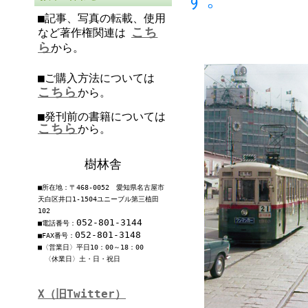
■記事、写真の転載、使用
こち
など著作権関連は
ら
から。
■ご購入方法については
こちら
から。
■発刊前の書籍については
こちら
から。
樹林舎
■所在地：〒468-0052 愛知県名古屋市
天白区井口1-1504ユニーブル第三植田
102
052-801-3144
■電話番号：
052-801-3148
■FAX番号：
■〈営業日〉平日10：00～18：00
〈休業日〉土・日・祝日
X（旧Twitter）