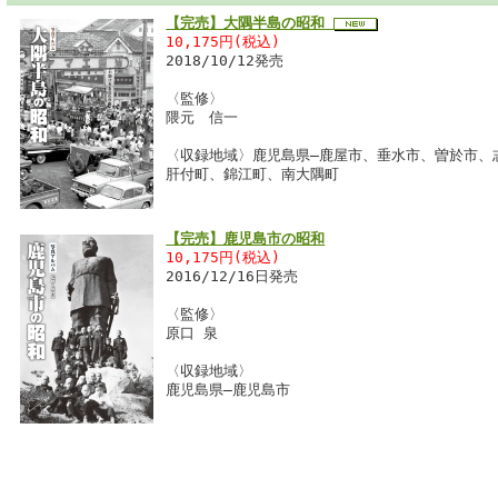
【完売】大隅半島の昭和
10,175円(税込)
2018/10/12発売
〈監修〉
隈元 信一
〈収録地域〉鹿児島県―鹿屋市、垂水市、曽於市、
肝付町、錦江町、南大隅町
【完売】鹿児島市の昭和
10,175円(税込)
2016/12/16日発売
〈監修〉
原口 泉
〈収録地域〉
鹿児島県―鹿児島市