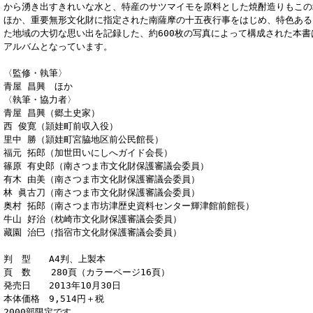
から湧き出すきれいな水と、特産のサツマイモを原料とした焼酎造りもこの
ほか、重要無形文化財に指定された南薩摩の十五夜行事をはじめ、特色ある
た地域の大切な思い出を記録した、約600枚の写真によって構成された本
アルバムとなっています。
〈監修・執筆〉
青屋 昌興 ほか
〈執筆・協力者〉
青屋 昌興（郷土史家）
西 俊寛（頴娃町前収入役）
里中 勝（頴娃町宮脇地区前公民館長）
福元 拓郎（加世田いにしへガイド会長）
篠原 有史郎（南さつま市文化財保護審議会委員）
有木 由美（南さつま市文化財保護審議会委員）
林 眞古刀（南さつま市文化財保護審議会委員）
奥村 拓郎（南さつま市坊津歴史資料センター輝津館前館長）
牛山 好治（枕崎市文化財保護審議会委員）
藏園 治巳（指宿市文化財保護審議会委員）
判 型 A4判、上製本
頁 数 280頁（カラーページ16頁）
発売日 2013年10月30日
本体価格 9,514円＋税
2000部限定です。