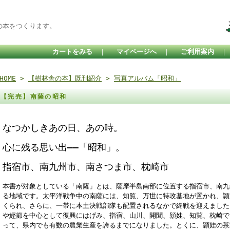
の本をつくります。
カートをみる
｜
マイページへ
｜
ご利用案内
HOME
>
【樹林舎の本】既刊紹介
>
写真アルバム「昭和」
【完売】南薩の昭和
なつかしきあの日、あの時。
心に残る思い出――「昭和」。
指宿市、南九州市、南さつま市、枕崎市
本書が対象としている「南薩」とは、薩摩半島南部に位置する指宿市、南九
る地域です。太平洋戦争中の南薩には、知覧、万世に特攻基地が置かれ、頴
くられ、さらに、一帯に本土決戦部隊も配置されるなかで終戦を迎えました
や鰹節を中心として復興にはげみ、指宿、山川、開聞、頴娃、知覧、枕崎で
って、県内でも有数の農業生産を誇るまでになりました。とくに、頴娃の茶