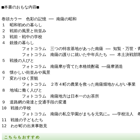
■本書のおもな内容■
巻頭カラー 色彩の記憶 ── 南薩の昭和
１ 昭和初めの暮らし
２ 戦前の風景と街並み
３ 戦前・戦中の学校
４ 銃後の暮らし
フォトコラム 三つの特攻基地があった南薩 ―― 知覧・万世・
フォトコラム 南薩の護りに就いた中年兵たち ―― 本土決戦部隊
５ 戦後の人びと
フォトコラム 南薩摩が育てた本格焼酎蔵 ――薩摩酒造
６ 懐かしい街並みや風景
７ 変わりゆく景観
フォトコラム ２市４町の農業を救った南薩畑地かんがい事業
８ 地域に働く人びと
フォトコラム 南薩地方は日本一のお茶所
９ 道路網の発達と交通手段の変遷
10 戦後の学校
フォトコラム 南薩の私立学園がまちを元気に… ――学校法人 希
11 戦後の子どもたち
12 わが町の出来事散見
こちらもおすすめ