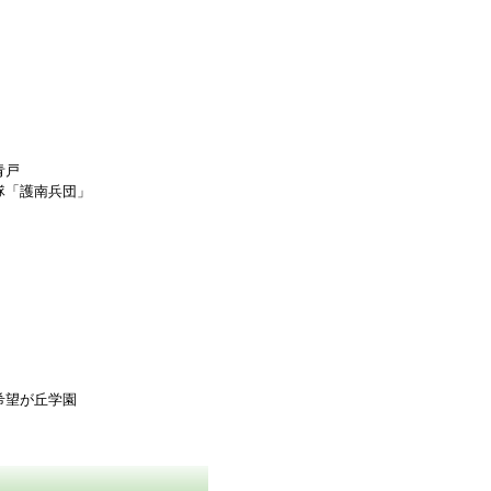
青戸
「護南兵団」
望が丘学園