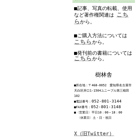
■記事、写真の転載、使用
こち
など著作権関連は
ら
から。
■ご購入方法については
こちら
から。
■発刊前の書籍については
こちら
から。
樹林舎
■所在地：〒468-0052 愛知県名古屋市
天白区井口1-1504ユニーブル第三植田
102
052-801-3144
■電話番号：
052-801-3148
■FAX番号：
■〈営業日〉平日10：00～18：00
〈休業日〉土・日・祝日
X（旧Twitter）