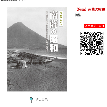
【完売】南薩の昭和
価格:
拡大表示