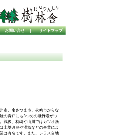
｜
お問い合せ
｜
サイトマップ
州市、南さつま市、枕崎市からな
娃の青戸にも3つめの飛行場がつ
。戦後、枕崎や山川ではカツオ漁
は土壌改良や灌漑などの事業によ
業は有名です。また、シラス台地