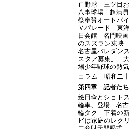
ロ野球 三ツ目
八事球場 超満
祭奉賛オートバ
Ｖパレード 東
日会館 名門映画
のスズラン東映
名古屋パレダン
スタア募集」 
場少年野球の熱気
コラム 昭和二
第四章 記者た
絵日傘とショト
輪車、登場 名古
輪タク 下着の
ビは家庭のレク
二弁財天開眼式 