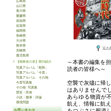
広島県
山口県
香川県
愛媛県
高知県
佐賀県
福岡県
長崎県
大分県
熊本県
拡大
宮崎県
鹿児島県
～本書の編集を
【樹林舎の本】既刊紹介
写真アルバム「昭和」
読者の皆様へ～
写真アルバム「今昔」
写真アルバム その他
空襲で灰燼に帰
今昔写真集
その他 写真集
はありませんで
歴史・民俗
あらゆる物資が
小説・随筆・評論
環境問題
飢え、情報に飢
をつぶさに報道し
お問い合わせ