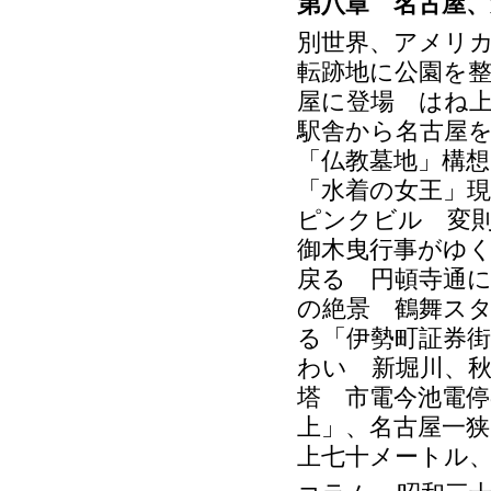
第八章 名古屋、
別世界、アメリ
転跡地に公園を
屋に登場 はね
駅舎から名古屋
「仏教墓地」構想
「水着の女王」
ピンクビル 変
御木曳行事がゆ
戻る 円頓寺通
の絶景 鶴舞ス
る「伊勢町証券
わい 新堀川、
塔 市電今池電停
上」、名古屋一
上七十メートル