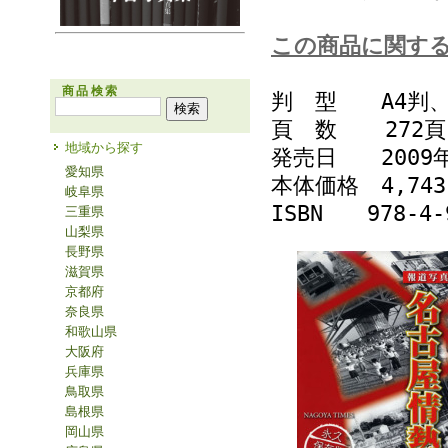
この商品に関す
商品検索
判 型 A4判
頁 数 272頁
地域から探す
発売日 2009年
愛知県
本体価格 4,7
岐阜県
ISBN 978-4-9
三重県
山梨県
長野県
滋賀県
京都府
奈良県
和歌山県
大阪府
兵庫県
鳥取県
島根県
岡山県