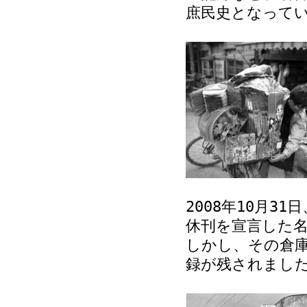
庶民史となって
2008年10月3
休刊を宣言した
しかし、その倉
録が残されまし