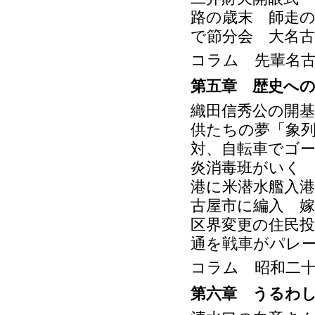
路の歳末 師走
で節分会 大名
コラム 先輩名
第五章 歴史へ
織田信秀公の開
供たちの夢「象
対、自転車でゴ
炎消毒班がいく
港に米潜水艦入
古屋市に編入 
区界変更の住民投
通を戦車がパレ
コラム 昭和二十
第六章 うるわ