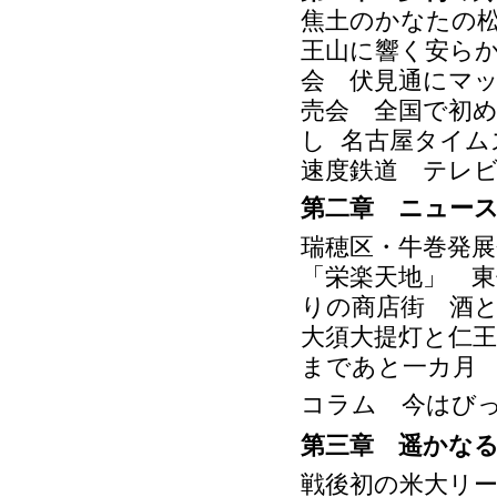
焦土のかなたの
王山に響く安ら
会 伏見通にマ
売会 全国で初
し 名古屋タイム
速度鉄道 テレ
第二章 ニュー
瑞穂区・牛巻発
「栄楽天地」 東
りの商店街 酒
大須大提灯と仁
まであと一カ月
コラム 今はび
第三章 遥かな
戦後初の米大リ