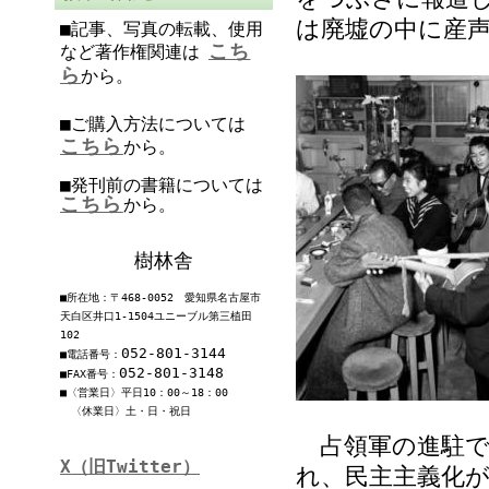
は廃墟の中に産
■記事、写真の転載、使用
こち
など著作権関連は
ら
から。
■ご購入方法については
こちら
から。
■発刊前の書籍については
こちら
から。
樹林舎
■所在地：〒468-0052 愛知県名古屋市
天白区井口1-1504ユニーブル第三植田
102
052-801-3144
■電話番号：
052-801-3148
■FAX番号：
■〈営業日〉平日10：00～18：00
〈休業日〉土・日・祝日
占領軍の進駐で
X（旧Twitter）
れ、民主主義化