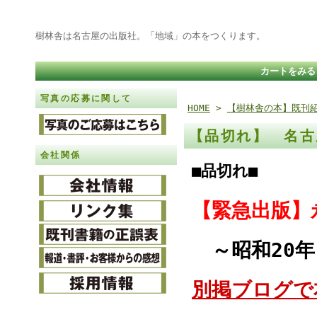
樹林舎は名古屋の出版社。「地域」の本をつくります。
カートをみる
写真の応募に関して
HOME
>
【樹林舎の本】既刊
【品切れ】 名古
会社関係
■品切れ■
【緊急出版】
～昭和20年
別掲ブログで