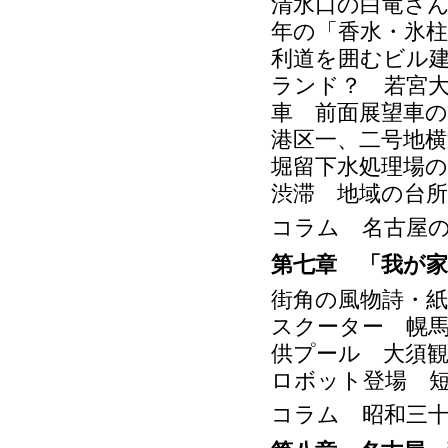
清水口の白竜さ
年の「香水・氷柱
利道を囲むビル
ランド？ 若宮
車 前面展望車
港区一、二号地
堀留下水処理場
渋滞 地域の台所
コラム 名古屋
第七章 「我が
街角の風物詩・
スクーター 幌
供プール 大須
ロボット登場 
コラム 昭和三十