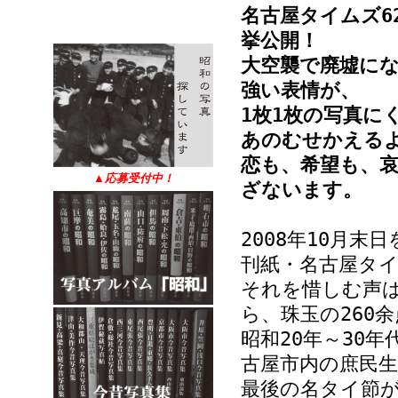
名古屋タイムズ6
挙公開！
大空襲で廃墟に
強い表情が、
1枚1枚の写真に
あのむせかえる
恋も、希望も、
▲
応募受付中！
ざないます。
2008年10月
刊紙・名古屋タ
それを惜しむ声
ら、珠玉の260
昭和20年～30
古屋市内の庶民
最後の名タイ節